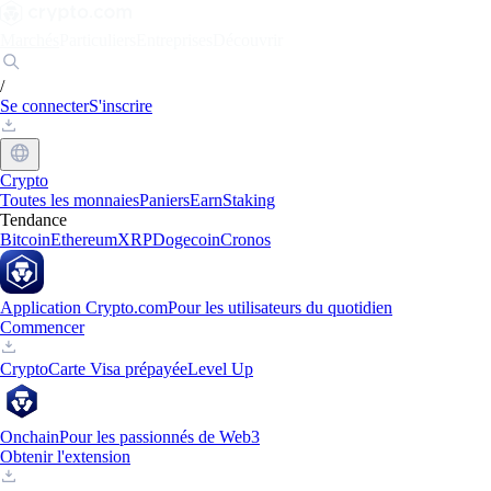
Marchés
Particuliers
Entreprises
Découvrir
/
Se connecter
S'inscrire
Crypto
Toutes les monnaies
Paniers
Earn
Staking
Tendance
Bitcoin
Ethereum
XRP
Dogecoin
Cronos
Application Crypto.com
Pour les utilisateurs du quotidien
Commencer
Crypto
Carte Visa prépayée
Level Up
Onchain
Pour les passionnés de Web3
Obtenir l'extension