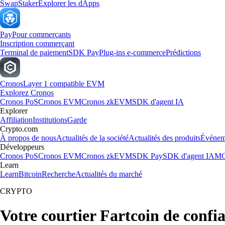
Swap
Staker
Explorer les dApps
Pay
Pour commerçants
Inscription commerçant
Terminal de paiement
SDK Pay
Plug-ins e-commerce
Prédictions
Cronos
Layer 1 compatible EVM
Explorez Cronos
Cronos PoS
Cronos EVM
Cronos zkEVM
SDK d'agent IA
Explorer
Affiliation
Institutions
Garde
Crypto.com
À propos de nous
Actualités de la société
Actualités des produits
Événem
Développeurs
Cronos PoS
Cronos EVM
Cronos zkEVM
SDK Pay
SDK d'agent IA
MC
Learn
Learn
Bitcoin
Recherche
Actualités du marché
CRYPTO
Votre courtier Fartcoin de confi