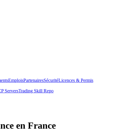
ents
Emplois
Partenaires
Sécurité
Licences & Permis
P Servers
Trading Skill Repo
ance en France