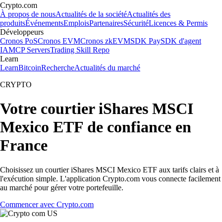
Crypto.com
À propos de nous
Actualités de la société
Actualités des
produits
Événements
Emplois
Partenaires
Sécurité
Licences & Permis
Développeurs
Cronos PoS
Cronos EVM
Cronos zkEVM
SDK Pay
SDK d'agent
IA
MCP Servers
Trading Skill Repo
Learn
Learn
Bitcoin
Recherche
Actualités du marché
CRYPTO
Votre courtier iShares MSCI
Mexico ETF de confiance en
France
Choisissez un courtier iShares MSCI Mexico ETF aux tarifs clairs et à
l'exécution simple. L'application Crypto.com vous connecte facilement
au marché pour gérer votre portefeuille.
Commencer avec Crypto.com