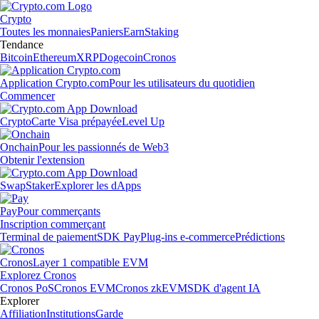
Crypto
Toutes les monnaies
Paniers
Earn
Staking
Tendance
Bitcoin
Ethereum
XRP
Dogecoin
Cronos
Application Crypto.com
Pour les utilisateurs du quotidien
Commencer
Crypto
Carte Visa prépayée
Level Up
Onchain
Pour les passionnés de Web3
Obtenir l'extension
Swap
Staker
Explorer les dApps
Pay
Pour commerçants
Inscription commerçant
Terminal de paiement
SDK Pay
Plug-ins e-commerce
Prédictions
Cronos
Layer 1 compatible EVM
Explorez Cronos
Cronos PoS
Cronos EVM
Cronos zkEVM
SDK d'agent IA
Explorer
Affiliation
Institutions
Garde