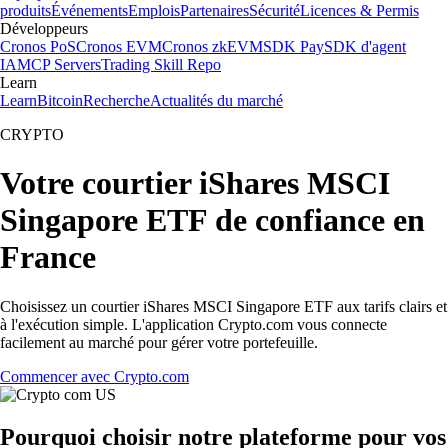
produits
Événements
Emplois
Partenaires
Sécurité
Licences & Permis
Développeurs
Cronos PoS
Cronos EVM
Cronos zkEVM
SDK Pay
SDK d'agent
IA
MCP Servers
Trading Skill Repo
Learn
Learn
Bitcoin
Recherche
Actualités du marché
CRYPTO
Votre courtier iShares MSCI
Singapore ETF de confiance en
France
Choisissez un courtier iShares MSCI Singapore ETF aux tarifs clairs et
à l'exécution simple. L'application Crypto.com vous connecte
facilement au marché pour gérer votre portefeuille.
Commencer avec Crypto.com
Pourquoi choisir notre plateforme pour vos