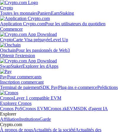
Crypto
Toutes les monnaies
Paniers
Earn
Staking
Application Crypto.com
Pour les utilisateurs du quotidien
Commencer
Crypto
Carte Visa prépayée
Level Up
Onchain
Pour les passionnés de Web3
Obtenir l'extension
Swap
Staker
Explorer les dApps
Pay
Pour commerçants
Inscription commerçant
Terminal de paiement
SDK Pay
Plug-ins e-commerce
Prédictions
Cronos
Layer 1 compatible EVM
Explorez Cronos
Cronos PoS
Cronos EVM
Cronos zkEVM
SDK d'agent IA
Explorer
Affiliation
Institutions
Garde
Crypto.com
À propos de nous
Actualités de la société
Actualités des