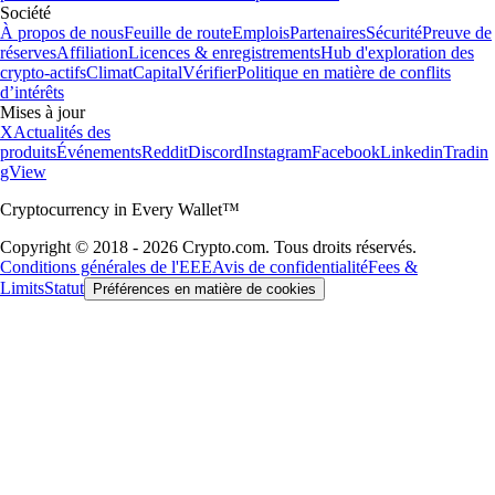
Société
À propos de nous
Feuille de route
Emplois
Partenaires
Sécurité
Preuve de
réserves
Affiliation
Licences & enregistrements
Hub d'exploration des
crypto-actifs
Climat
Capital
Vérifier
Politique en matière de conflits
d’intérêts
Mises à jour
X
Actualités des
produits
Événements
Reddit
Discord
Instagram
Facebook
Linkedin
Tradin
gView
Cryptocurrency in Every Wallet™
Copyright © 2018 - 2026 Crypto.com. Tous droits réservés.
Conditions générales de l'EEE
Avis de confidentialité
Fees &
Limits
Statut
Préférences en matière de cookies