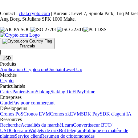
Contact :
chat.crypto.com
| Bureau : Level 7, Spinola Park, Triq Mikiel
Ang Borg, St Julians SPK 1000 Malte.
Français
|
USD
Produits
Application Crypto.com
Onchain
Level Up
Marchés
Crypto
Particularités
Cartes
Paniers
Earn
Staking
Staking DeFi
Pay
Prime
Entreprises
Garde
Pay pour commerçant
Développeurs
Cronos PoS
Cronos EVM
Cronos zkEVM
SDK Pay
SDK d'agent IA
Ressources
Recherche
Actualités du marché
Learn
Convertisseur BTC/
USD
Glossaire
Widgets de prix
Bot telegram
Politique en matière de
plaintes
Service client
Resumen de criptomonedas