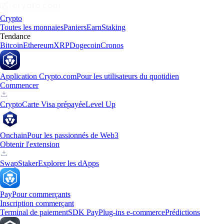
Crypto
Toutes les monnaies
Paniers
Earn
Staking
Tendance
Bitcoin
Ethereum
XRP
Dogecoin
Cronos
Application Crypto.com
Pour les utilisateurs du quotidien
Commencer
Crypto
Carte Visa prépayée
Level Up
Onchain
Pour les passionnés de Web3
Obtenir l'extension
Swap
Staker
Explorer les dApps
Pay
Pour commerçants
Inscription commerçant
Terminal de paiement
SDK Pay
Plug-ins e-commerce
Prédictions