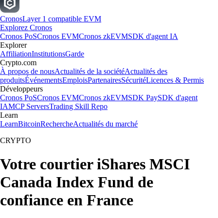
Cronos
Layer 1 compatible EVM
Explorez Cronos
Cronos PoS
Cronos EVM
Cronos zkEVM
SDK d'agent IA
Explorer
Affiliation
Institutions
Garde
Crypto.com
À propos de nous
Actualités de la société
Actualités des
produits
Événements
Emplois
Partenaires
Sécurité
Licences & Permis
Développeurs
Cronos PoS
Cronos EVM
Cronos zkEVM
SDK Pay
SDK d'agent
IA
MCP Servers
Trading Skill Repo
Learn
Learn
Bitcoin
Recherche
Actualités du marché
CRYPTO
Votre courtier iShares MSCI
Canada Index Fund de
confiance en France