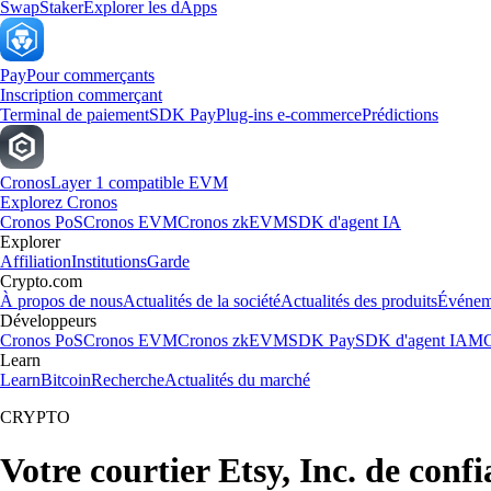
Swap
Staker
Explorer les dApps
Pay
Pour commerçants
Inscription commerçant
Terminal de paiement
SDK Pay
Plug-ins e-commerce
Prédictions
Cronos
Layer 1 compatible EVM
Explorez Cronos
Cronos PoS
Cronos EVM
Cronos zkEVM
SDK d'agent IA
Explorer
Affiliation
Institutions
Garde
Crypto.com
À propos de nous
Actualités de la société
Actualités des produits
Événem
Développeurs
Cronos PoS
Cronos EVM
Cronos zkEVM
SDK Pay
SDK d'agent IA
MC
Learn
Learn
Bitcoin
Recherche
Actualités du marché
CRYPTO
Votre courtier Etsy, Inc. de conf