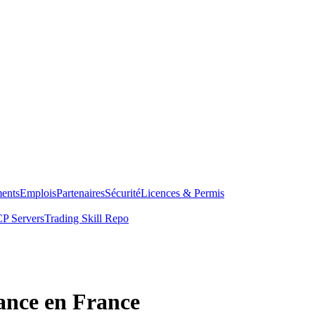
ents
Emplois
Partenaires
Sécurité
Licences & Permis
P Servers
Trading Skill Repo
iance en France