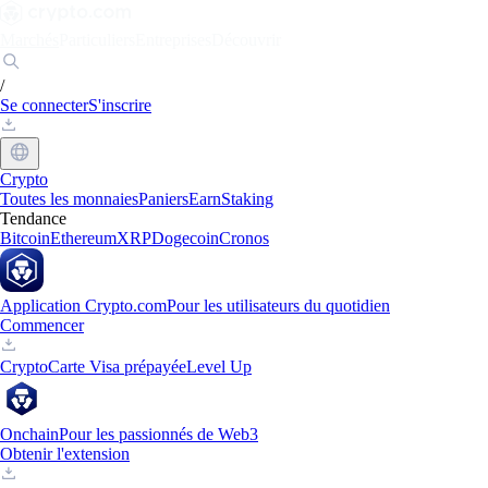
Marchés
Particuliers
Entreprises
Découvrir
/
Se connecter
S'inscrire
Crypto
Toutes les monnaies
Paniers
Earn
Staking
Tendance
Bitcoin
Ethereum
XRP
Dogecoin
Cronos
Application Crypto.com
Pour les utilisateurs du quotidien
Commencer
Crypto
Carte Visa prépayée
Level Up
Onchain
Pour les passionnés de Web3
Obtenir l'extension