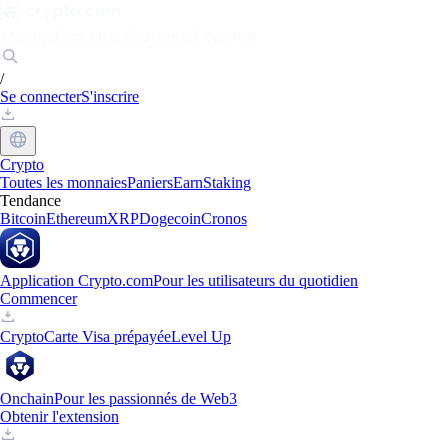
Marchés
Particuliers
Entreprises
Découvrir
/
Se connecter
S'inscrire
Crypto
Toutes les monnaies
Paniers
Earn
Staking
Tendance
Bitcoin
Ethereum
XRP
Dogecoin
Cronos
Application Crypto.com
Pour les utilisateurs du quotidien
Commencer
Crypto
Carte Visa prépayée
Level Up
Onchain
Pour les passionnés de Web3
Obtenir l'extension