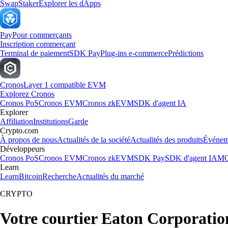
Swap
Staker
Explorer les dApps
Pay
Pour commerçants
Inscription commerçant
Terminal de paiement
SDK Pay
Plug-ins e-commerce
Prédictions
Cronos
Layer 1 compatible EVM
Explorez Cronos
Cronos PoS
Cronos EVM
Cronos zkEVM
SDK d'agent IA
Explorer
Affiliation
Institutions
Garde
Crypto.com
À propos de nous
Actualités de la société
Actualités des produits
Événem
Développeurs
Cronos PoS
Cronos EVM
Cronos zkEVM
SDK Pay
SDK d'agent IA
MC
Learn
Learn
Bitcoin
Recherche
Actualités du marché
CRYPTO
Votre courtier Eaton Corporatio