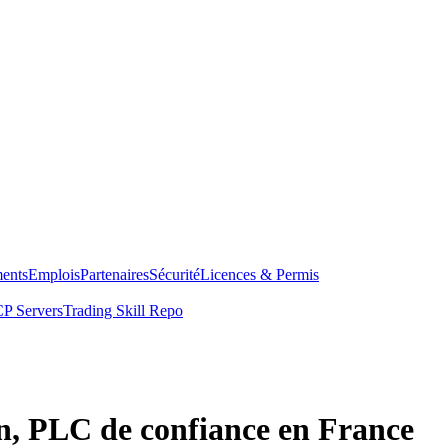
ents
Emplois
Partenaires
Sécurité
Licences & Permis
P Servers
Trading Skill Repo
n, PLC de confiance en France