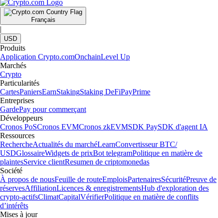
Français
|
USD
Produits
Application Crypto.com
Onchain
Level Up
Marchés
Crypto
Particularités
Cartes
Paniers
Earn
Staking
Staking DeFi
Pay
Prime
Entreprises
Garde
Pay pour commerçant
Développeurs
Cronos PoS
Cronos EVM
Cronos zkEVM
SDK Pay
SDK d'agent IA
Ressources
Recherche
Actualités du marché
Learn
Convertisseur BTC/
USD
Glossaire
Widgets de prix
Bot telegram
Politique en matière de
plaintes
Service client
Resumen de criptomonedas
Société
À propos de nous
Feuille de route
Emplois
Partenaires
Sécurité
Preuve de
réserves
Affiliation
Licences & enregistrements
Hub d'exploration des
crypto-actifs
Climat
Capital
Vérifier
Politique en matière de conflits
d’intérêts
Mises à jour