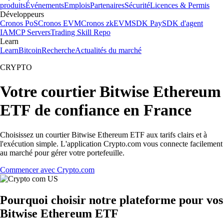
produits
Événements
Emplois
Partenaires
Sécurité
Licences & Permis
Développeurs
Cronos PoS
Cronos EVM
Cronos zkEVM
SDK Pay
SDK d'agent
IA
MCP Servers
Trading Skill Repo
Learn
Learn
Bitcoin
Recherche
Actualités du marché
CRYPTO
Votre courtier Bitwise Ethereum
ETF de confiance en France
Choisissez un courtier Bitwise Ethereum ETF aux tarifs clairs et à
l'exécution simple. L'application Crypto.com vous connecte facilement
au marché pour gérer votre portefeuille.
Commencer avec Crypto.com
Pourquoi choisir notre plateforme pour vos
Bitwise Ethereum ETF