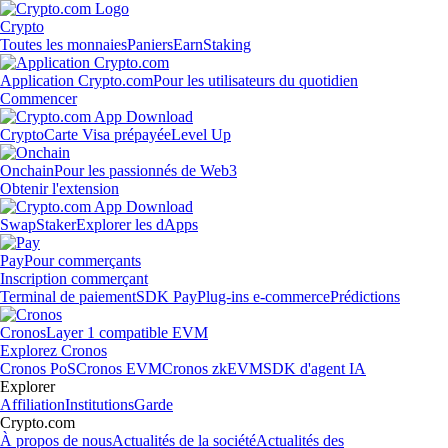
Crypto
Toutes les monnaies
Paniers
Earn
Staking
Application Crypto.com
Pour les utilisateurs du quotidien
Commencer
Crypto
Carte Visa prépayée
Level Up
Onchain
Pour les passionnés de Web3
Obtenir l'extension
Swap
Staker
Explorer les dApps
Pay
Pour commerçants
Inscription commerçant
Terminal de paiement
SDK Pay
Plug-ins e-commerce
Prédictions
Cronos
Layer 1 compatible EVM
Explorez Cronos
Cronos PoS
Cronos EVM
Cronos zkEVM
SDK d'agent IA
Explorer
Affiliation
Institutions
Garde
Crypto.com
À propos de nous
Actualités de la société
Actualités des