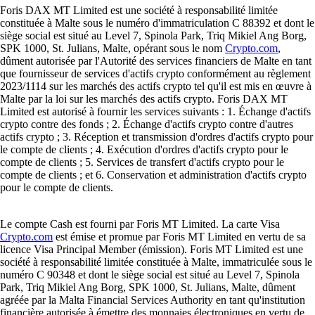
Foris DAX MT Limited est une société à responsabilité limitée
constituée à Malte sous le numéro d'immatriculation C 88392 et dont le
siège social est situé au Level 7, Spinola Park, Triq Mikiel Ang Borg,
SPK 1000, St. Julians, Malte, opérant sous le nom
Crypto.com
,
dûment autorisée par l'Autorité des services financiers de Malte en tant
que fournisseur de services d'actifs crypto conformément au règlement
2023/1114 sur les marchés des actifs crypto tel qu'il est mis en œuvre à
Malte par la loi sur les marchés des actifs crypto. Foris DAX MT
Limited est autorisé à fournir les services suivants : 1. Échange d'actifs
crypto contre des fonds ; 2. Échange d'actifs crypto contre d'autres
actifs crypto ; 3. Réception et transmission d'ordres d'actifs crypto pour
le compte de clients ; 4. Exécution d'ordres d'actifs crypto pour le
compte de clients ; 5. Services de transfert d'actifs crypto pour le
compte de clients ; et 6. Conservation et administration d'actifs crypto
pour le compte de clients.
Le compte Cash est fourni par Foris MT Limited. La carte Visa
Crypto.com
est émise et promue par Foris MT Limited en vertu de sa
licence Visa Principal Member (émission). Foris MT Limited est une
société à responsabilité limitée constituée à Malte, immatriculée sous le
numéro C 90348 et dont le siège social est situé au Level 7, Spinola
Park, Triq Mikiel Ang Borg, SPK 1000, St. Julians, Malte, dûment
agréée par la Malta Financial Services Authority en tant qu'institution
financière autorisée à émettre des monnaies électroniques en vertu de