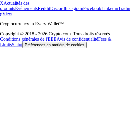
X
Actualités des
produits
Événements
Reddit
Discord
Instagram
Facebook
Linkedin
Tradin
gView
Cryptocurrency in Every Wallet™
Copyright © 2018 - 2026 Crypto.com. Tous droits réservés.
Conditions générales de l'EEE
Avis de confidentialité
Fees &
Limits
Statut
Préférences en matière de cookies