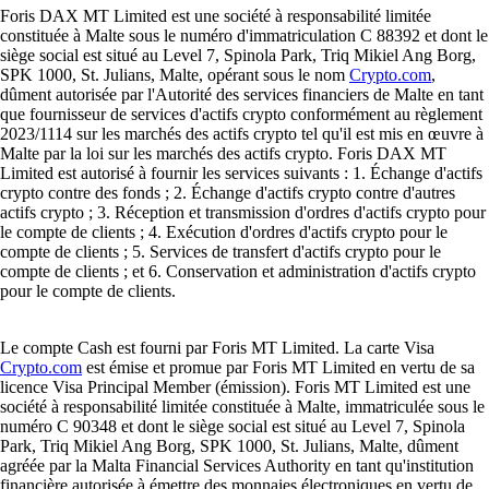
Foris DAX MT Limited est une société à responsabilité limitée
constituée à Malte sous le numéro d'immatriculation C 88392 et dont le
siège social est situé au Level 7, Spinola Park, Triq Mikiel Ang Borg,
SPK 1000, St. Julians, Malte, opérant sous le nom
Crypto.com
,
dûment autorisée par l'Autorité des services financiers de Malte en tant
que fournisseur de services d'actifs crypto conformément au règlement
2023/1114 sur les marchés des actifs crypto tel qu'il est mis en œuvre à
Malte par la loi sur les marchés des actifs crypto. Foris DAX MT
Limited est autorisé à fournir les services suivants : 1. Échange d'actifs
crypto contre des fonds ; 2. Échange d'actifs crypto contre d'autres
actifs crypto ; 3. Réception et transmission d'ordres d'actifs crypto pour
le compte de clients ; 4. Exécution d'ordres d'actifs crypto pour le
compte de clients ; 5. Services de transfert d'actifs crypto pour le
compte de clients ; et 6. Conservation et administration d'actifs crypto
pour le compte de clients.
Le compte Cash est fourni par Foris MT Limited. La carte Visa
Crypto.com
est émise et promue par Foris MT Limited en vertu de sa
licence Visa Principal Member (émission). Foris MT Limited est une
société à responsabilité limitée constituée à Malte, immatriculée sous le
numéro C 90348 et dont le siège social est situé au Level 7, Spinola
Park, Triq Mikiel Ang Borg, SPK 1000, St. Julians, Malte, dûment
agréée par la Malta Financial Services Authority en tant qu'institution
financière autorisée à émettre des monnaies électroniques en vertu de