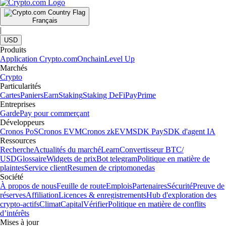
Français
|
USD
Produits
Application Crypto.com
Onchain
Level Up
Marchés
Crypto
Particularités
Cartes
Paniers
Earn
Staking
Staking DeFi
Pay
Prime
Entreprises
Garde
Pay pour commerçant
Développeurs
Cronos PoS
Cronos EVM
Cronos zkEVM
SDK Pay
SDK d'agent IA
Ressources
Recherche
Actualités du marché
Learn
Convertisseur BTC/
USD
Glossaire
Widgets de prix
Bot telegram
Politique en matière de
plaintes
Service client
Resumen de criptomonedas
Société
À propos de nous
Feuille de route
Emplois
Partenaires
Sécurité
Preuve de
réserves
Affiliation
Licences & enregistrements
Hub d'exploration des
crypto-actifs
Climat
Capital
Vérifier
Politique en matière de conflits
d’intérêts
Mises à jour