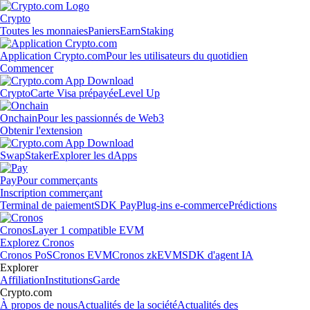
Crypto
Toutes les monnaies
Paniers
Earn
Staking
Application Crypto.com
Pour les utilisateurs du quotidien
Commencer
Crypto
Carte Visa prépayée
Level Up
Onchain
Pour les passionnés de Web3
Obtenir l'extension
Swap
Staker
Explorer les dApps
Pay
Pour commerçants
Inscription commerçant
Terminal de paiement
SDK Pay
Plug-ins e-commerce
Prédictions
Cronos
Layer 1 compatible EVM
Explorez Cronos
Cronos PoS
Cronos EVM
Cronos zkEVM
SDK d'agent IA
Explorer
Affiliation
Institutions
Garde
Crypto.com
À propos de nous
Actualités de la société
Actualités des