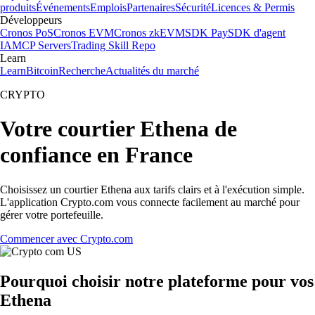
produits
Événements
Emplois
Partenaires
Sécurité
Licences & Permis
Développeurs
Cronos PoS
Cronos EVM
Cronos zkEVM
SDK Pay
SDK d'agent
IA
MCP Servers
Trading Skill Repo
Learn
Learn
Bitcoin
Recherche
Actualités du marché
CRYPTO
Votre courtier Ethena de
confiance en France
Choisissez un courtier Ethena aux tarifs clairs et à l'exécution simple.
L'application Crypto.com vous connecte facilement au marché pour
gérer votre portefeuille.
Commencer avec Crypto.com
Pourquoi choisir notre plateforme pour vos
Ethena