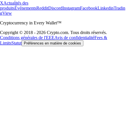
X
Actualités des
produits
Événements
Reddit
Discord
Instagram
Facebook
Linkedin
Tradin
gView
Cryptocurrency in Every Wallet™
Copyright © 2018 - 2026 Crypto.com. Tous droits réservés.
Conditions générales de l'EEE
Avis de confidentialité
Fees &
Limits
Statut
Préférences en matière de cookies