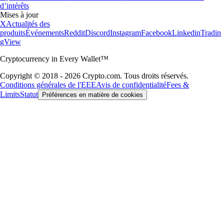
d’intérêts
Mises à jour
X
Actualités des
produits
Événements
Reddit
Discord
Instagram
Facebook
Linkedin
Tradin
gView
Cryptocurrency in Every Wallet™
Copyright © 2018 - 2026 Crypto.com. Tous droits réservés.
Conditions générales de l'EEE
Avis de confidentialité
Fees &
Limits
Statut
Préférences en matière de cookies