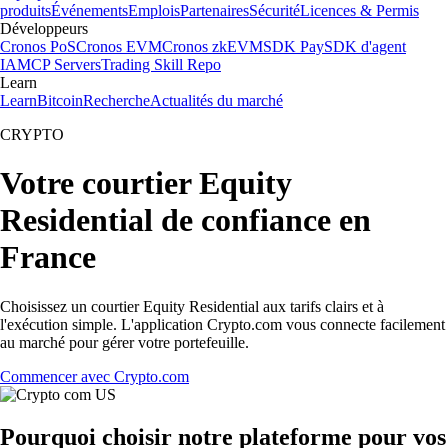
produits
Événements
Emplois
Partenaires
Sécurité
Licences & Permis
Développeurs
Cronos PoS
Cronos EVM
Cronos zkEVM
SDK Pay
SDK d'agent
IA
MCP Servers
Trading Skill Repo
Learn
Learn
Bitcoin
Recherche
Actualités du marché
CRYPTO
Votre courtier Equity
Residential de confiance en
France
Choisissez un courtier Equity Residential aux tarifs clairs et à
l'exécution simple. L'application Crypto.com vous connecte facilement
au marché pour gérer votre portefeuille.
Commencer avec Crypto.com
Pourquoi choisir notre plateforme pour vos