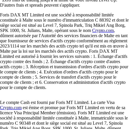
D'autres frais et spreads peuvent s'appliquer.
Foris DAX MT Limited est une société à responsabilité limitée
constituée à Malte sous le numéro d'immatriculation C 88392 et dont le
siège social est situé au Level 7, Spinola Park, Triq Mikiel Ang Borg,
SPK 1000, St. Julians, Malte, opérant sous le nom
Crypto.com
,
dûment autorisée par l'Autorité des services financiers de Malte en tant
que fournisseur de services d'actifs crypto conformément au règlement
2023/1114 sur les marchés des actifs crypto tel qu'il est mis en œuvre à
Malte par la loi sur les marchés des actifs crypto. Foris DAX MT
Limited est autorisé à fournir les services suivants : 1. Échange d'actifs
crypto contre des fonds ; 2. Échange d'actifs crypto contre d'autres
actifs crypto ; 3. Réception et transmission d'ordres d'actifs crypto pour
le compte de clients ; 4. Exécution d'ordres d'actifs crypto pour le
compte de clients ; 5. Services de transfert d'actifs crypto pour le
compte de clients ; et 6. Conservation et administration d'actifs crypto
pour le compte de clients.
Le compte Cash est fourni par Foris MT Limited. La carte Visa
Crypto.com
est émise et promue par Foris MT Limited en vertu de sa
licence Visa Principal Member (émission). Foris MT Limited est une
société à responsabilité limitée constituée à Malte, immatriculée sous le
numéro C 90348 et dont le siège social est situé au Level 7, Spinola
Park, Triq Mikiel Ang Borg, SPK 1000, St. Julians, Malte, dûment