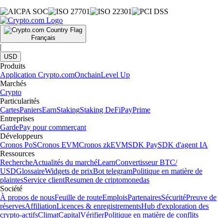
Français
|
USD
Produits
Application Crypto.com
Onchain
Level Up
Marchés
Crypto
Particularités
Cartes
Paniers
Earn
Staking
Staking DeFi
Pay
Prime
Entreprises
Garde
Pay pour commerçant
Développeurs
Cronos PoS
Cronos EVM
Cronos zkEVM
SDK Pay
SDK d'agent IA
Ressources
Recherche
Actualités du marché
Learn
Convertisseur BTC/
USD
Glossaire
Widgets de prix
Bot telegram
Politique en matière de
plaintes
Service client
Resumen de criptomonedas
Société
À propos de nous
Feuille de route
Emplois
Partenaires
Sécurité
Preuve de
réserves
Affiliation
Licences & enregistrements
Hub d'exploration des
crypto-actifs
Climat
Capital
Vérifier
Politique en matière de conflits