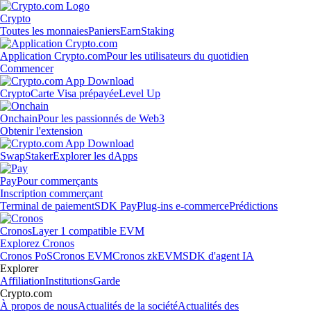
Crypto
Toutes les monnaies
Paniers
Earn
Staking
Application Crypto.com
Pour les utilisateurs du quotidien
Commencer
Crypto
Carte Visa prépayée
Level Up
Onchain
Pour les passionnés de Web3
Obtenir l'extension
Swap
Staker
Explorer les dApps
Pay
Pour commerçants
Inscription commerçant
Terminal de paiement
SDK Pay
Plug-ins e-commerce
Prédictions
Cronos
Layer 1 compatible EVM
Explorez Cronos
Cronos PoS
Cronos EVM
Cronos zkEVM
SDK d'agent IA
Explorer
Affiliation
Institutions
Garde
Crypto.com
À propos de nous
Actualités de la société
Actualités des