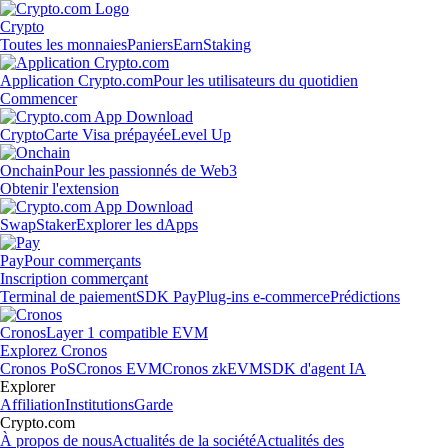
Crypto
Toutes les monnaies
Paniers
Earn
Staking
Application Crypto.com
Pour les utilisateurs du quotidien
Commencer
Crypto
Carte Visa prépayée
Level Up
Onchain
Pour les passionnés de Web3
Obtenir l'extension
Swap
Staker
Explorer les dApps
Pay
Pour commerçants
Inscription commerçant
Terminal de paiement
SDK Pay
Plug-ins e-commerce
Prédictions
Cronos
Layer 1 compatible EVM
Explorez Cronos
Cronos PoS
Cronos EVM
Cronos zkEVM
SDK d'agent IA
Explorer
Affiliation
Institutions
Garde
Crypto.com
À propos de nous
Actualités de la société
Actualités des