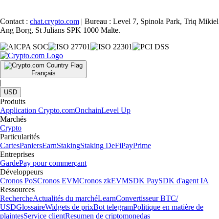
Contact :
chat.crypto.com
| Bureau : Level 7, Spinola Park, Triq Mikiel
Ang Borg, St Julians SPK 1000 Malte.
Français
|
USD
Produits
Application Crypto.com
Onchain
Level Up
Marchés
Crypto
Particularités
Cartes
Paniers
Earn
Staking
Staking DeFi
Pay
Prime
Entreprises
Garde
Pay pour commerçant
Développeurs
Cronos PoS
Cronos EVM
Cronos zkEVM
SDK Pay
SDK d'agent IA
Ressources
Recherche
Actualités du marché
Learn
Convertisseur BTC/
USD
Glossaire
Widgets de prix
Bot telegram
Politique en matière de
plaintes
Service client
Resumen de criptomonedas