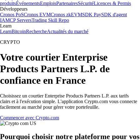
produits
Événements
Emplois
Partenaires
Sécurité
Licences & Permis
Développeurs
Cronos PoS
Cronos EVM
Cronos zkEVM
SDK Pay
SDK d'agent
IA
MCP Servers
Trading Skill Repo
Learn
Learn
Bitcoin
Recherche
Actualités du marché
CRYPTO
Votre courtier Enterprise
Products Partners L.P. de
confiance en France
Choisissez un courtier Enterprise Products Partners L.P. aux tarifs
clairs et à l'exécution simple. L'application Crypto.com vous connecte
facilement au marché pour gérer votre portefeuille.
Commencer avec Crypto.com
Pourquoi choisir notre plateforme pour vos