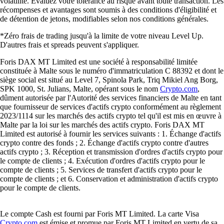
volatilité. Évaluez votre tolérance au risque avant toute transaction. Les
récompenses et avantages sont soumis à des conditions d'éligibilité et
de détention de jetons, modifiables selon nos conditions générales.
*Zéro frais de trading jusqu'à la limite de votre niveau Level Up.
D'autres frais et spreads peuvent s'appliquer.
Foris DAX MT Limited est une société à responsabilité limitée
constituée à Malte sous le numéro d'immatriculation C 88392 et dont le
siège social est situé au Level 7, Spinola Park, Triq Mikiel Ang Borg,
SPK 1000, St. Julians, Malte, opérant sous le nom
Crypto.com
,
dûment autorisée par l'Autorité des services financiers de Malte en tant
que fournisseur de services d'actifs crypto conformément au règlement
2023/1114 sur les marchés des actifs crypto tel qu'il est mis en œuvre à
Malte par la loi sur les marchés des actifs crypto. Foris DAX MT
Limited est autorisé à fournir les services suivants : 1. Échange d'actifs
crypto contre des fonds ; 2. Échange d'actifs crypto contre d'autres
actifs crypto ; 3. Réception et transmission d'ordres d'actifs crypto pour
le compte de clients ; 4. Exécution d'ordres d'actifs crypto pour le
compte de clients ; 5. Services de transfert d'actifs crypto pour le
compte de clients ; et 6. Conservation et administration d'actifs crypto
pour le compte de clients.
Le compte Cash est fourni par Foris MT Limited. La carte Visa
Crypto.com
est émise et promue par Foris MT Limited en vertu de sa