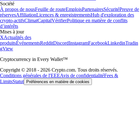
Société
À propos de nous
Feuille de route
Emplois
Partenaires
Sécurité
Preuve de
réserves
Affiliation
Licences & enregistrements
Hub d'exploration des
crypto-actifs
Climat
Capital
Vérifier
Politique en matière de conflits
d’intérêts
Mises à jour
X
Actualités des
produits
Événements
Reddit
Discord
Instagram
Facebook
Linkedin
Tradin
gView
Cryptocurrency in Every Wallet™
Copyright © 2018 - 2026 Crypto.com. Tous droits réservés.
Conditions générales de l'EEE
Avis de confidentialité
Fees &
Limits
Statut
Préférences en matière de cookies