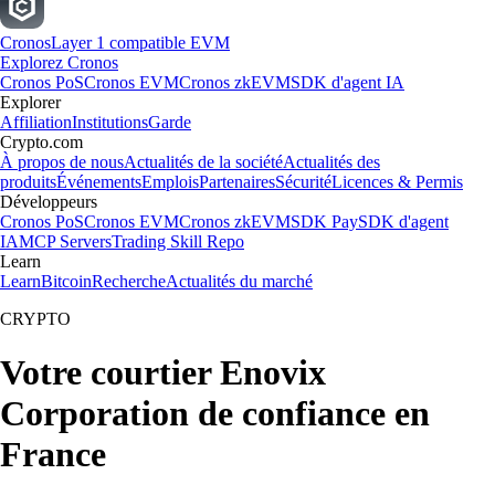
Cronos
Layer 1 compatible EVM
Explorez Cronos
Cronos PoS
Cronos EVM
Cronos zkEVM
SDK d'agent IA
Explorer
Affiliation
Institutions
Garde
Crypto.com
À propos de nous
Actualités de la société
Actualités des
produits
Événements
Emplois
Partenaires
Sécurité
Licences & Permis
Développeurs
Cronos PoS
Cronos EVM
Cronos zkEVM
SDK Pay
SDK d'agent
IA
MCP Servers
Trading Skill Repo
Learn
Learn
Bitcoin
Recherche
Actualités du marché
CRYPTO
Votre courtier Enovix
Corporation de confiance en
France