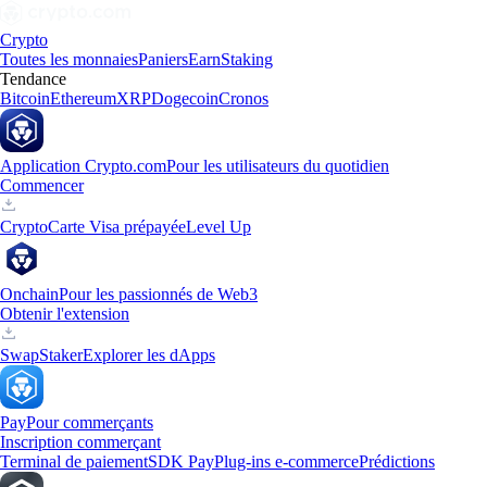
Crypto
Toutes les monnaies
Paniers
Earn
Staking
Tendance
Bitcoin
Ethereum
XRP
Dogecoin
Cronos
Application Crypto.com
Pour les utilisateurs du quotidien
Commencer
Crypto
Carte Visa prépayée
Level Up
Onchain
Pour les passionnés de Web3
Obtenir l'extension
Swap
Staker
Explorer les dApps
Pay
Pour commerçants
Inscription commerçant
Terminal de paiement
SDK Pay
Plug-ins e-commerce
Prédictions