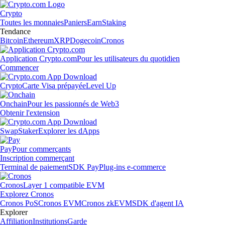
Crypto
Toutes les monnaies
Paniers
Earn
Staking
Tendance
Bitcoin
Ethereum
XRP
Dogecoin
Cronos
Application Crypto.com
Pour les utilisateurs du quotidien
Commencer
Crypto
Carte Visa prépayée
Level Up
Onchain
Pour les passionnés de Web3
Obtenir l'extension
Swap
Staker
Explorer les dApps
Pay
Pour commerçants
Inscription commerçant
Terminal de paiement
SDK Pay
Plug-ins e-commerce
Cronos
Layer 1 compatible EVM
Explorez Cronos
Cronos PoS
Cronos EVM
Cronos zkEVM
SDK d'agent IA
Explorer
Affiliation
Institutions
Garde