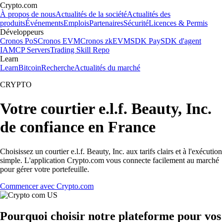
Crypto.com
À propos de nous
Actualités de la société
Actualités des
produits
Événements
Emplois
Partenaires
Sécurité
Licences & Permis
Développeurs
Cronos PoS
Cronos EVM
Cronos zkEVM
SDK Pay
SDK d'agent
IA
MCP Servers
Trading Skill Repo
Learn
Learn
Bitcoin
Recherche
Actualités du marché
CRYPTO
Votre courtier e.l.f. Beauty, Inc.
de confiance en France
Choisissez un courtier e.l.f. Beauty, Inc. aux tarifs clairs et à l'exécution
simple. L'application Crypto.com vous connecte facilement au marché
pour gérer votre portefeuille.
Commencer avec Crypto.com
Pourquoi choisir notre plateforme pour vos