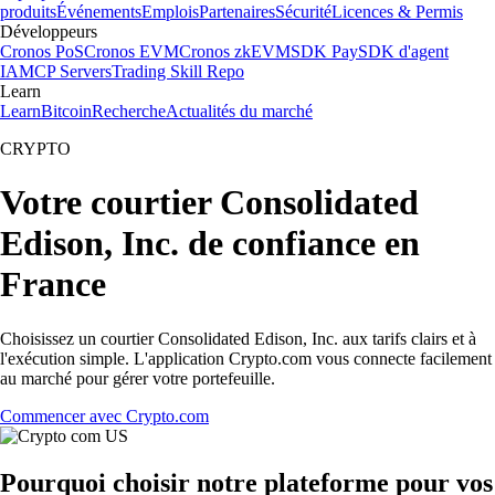
produits
Événements
Emplois
Partenaires
Sécurité
Licences & Permis
Développeurs
Cronos PoS
Cronos EVM
Cronos zkEVM
SDK Pay
SDK d'agent
IA
MCP Servers
Trading Skill Repo
Learn
Learn
Bitcoin
Recherche
Actualités du marché
CRYPTO
Votre courtier Consolidated
Edison, Inc. de confiance en
France
Choisissez un courtier Consolidated Edison, Inc. aux tarifs clairs et à
l'exécution simple. L'application Crypto.com vous connecte facilement
au marché pour gérer votre portefeuille.
Commencer avec Crypto.com
Pourquoi choisir notre plateforme pour vos