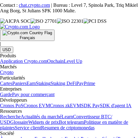
Contact :
chat.crypto.com
| Bureau : Level 7, Spinola Park, Triq Mikiel
Ang Borg, St Julians SPK 1000 Malte.
Français
|
USD
Produits
Application Crypto.com
Onchain
Level Up
Marchés
Crypto
Particularités
Cartes
Paniers
Earn
Staking
Staking DeFi
Pay
Prime
Entreprises
Garde
Pay pour commerçant
Développeurs
Cronos PoS
Cronos EVM
Cronos zkEVM
SDK Pay
SDK d'agent IA
Ressources
Recherche
Actualités du marché
Learn
Convertisseur BTC/
USD
Glossaire
Widgets de prix
Bot telegram
Politique en matière de
plaintes
Service client
Resumen de criptomonedas
Société