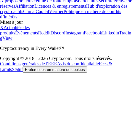
À propos de nous
Feuille de route
Emplois
Partenaires
Sécurité
Preuve de
réserves
Affiliation
Licences & enregistrements
Hub d'exploration des
crypto-actifs
Climat
Capital
Vérifier
Politique en matière de conflits
d’intérêts
Mises à jour
X
Actualités des
produits
Événements
Reddit
Discord
Instagram
Facebook
Linkedin
Tradin
gView
Cryptocurrency in Every Wallet™
Copyright © 2018 - 2026 Crypto.com. Tous droits réservés.
Conditions générales de l'EEE
Avis de confidentialité
Fees &
Limits
Statut
Préférences en matière de cookies