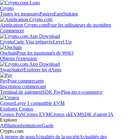
Crypto
Toutes les monnaies
Paniers
Earn
Staking
Application Crypto.com
Pour les utilisateurs du quotidien
Commencer
Crypto
Carte Visa prépayée
Level Up
Onchain
Pour les passionnés de Web3
Obtenir l'extension
Swap
Staker
Explorer les dApps
Pay
Pour commerçants
Inscription commerçant
Terminal de paiement
SDK Pay
Plug-ins e-commerce
Cronos
Layer 1 compatible EVM
Explorez Cronos
Cronos PoS
Cronos EVM
Cronos zkEVM
SDK d'agent IA
Explorer
Affiliation
Institutions
Garde
Crypto.com
À propos de nous
Actualités de la société
Actualités des