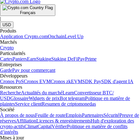
Français
|
USD
Produits
Application Crypto.com
Onchain
Level Up
Marchés
Crypto
Particularités
Cartes
Paniers
Earn
Staking
Staking DeFi
Pay
Prime
Entreprises
Garde
Pay pour commerçant
Développeurs
Cronos PoS
Cronos EVM
Cronos zkEVM
SDK Pay
SDK d'agent IA
Ressources
Recherche
Actualités du marché
Learn
Convertisseur BTC/
USD
Glossaire
Widgets de prix
Bot telegram
Politique en matière de
plaintes
Service client
Resumen de criptomonedas
Société
À propos de nous
Feuille de route
Emplois
Partenaires
Sécurité
Preuve de
réserves
Affiliation
Licences & enregistrements
Hub d'exploration des
crypto-actifs
Climat
Capital
Vérifier
Politique en matière de conflits
d’intérêts
Mises à jour