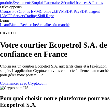
produits
Événements
Emplois
Partenaires
Sécurité
Licences & Permis
Développeurs
Cronos PoS
Cronos EVM
Cronos zkEVM
SDK Pay
SDK d'agent
IA
MCP Servers
Trading Skill Repo
Learn
Learn
Bitcoin
Recherche
Actualités du marché
CRYPTO
Votre courtier Ecopetrol S.A. de
confiance en France
Choisissez un courtier Ecopetrol S.A. aux tarifs clairs et à l'exécution
simple. L'application Crypto.com vous connecte facilement au marché
pour gérer votre portefeuille.
Commencer avec Crypto.com
Pourquoi choisir notre plateforme pour vos
Ecopetrol S.A.