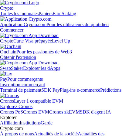
Crypto
Toutes les monnaies
Paniers
Earn
Staking
Application Crypto.com
Pour les utilisateurs du quotidien
Commencer
Crypto
Carte Visa prépayée
Level Up
Onchain
Pour les passionnés de Web3
Obtenir l'extension
Swap
Staker
Explorer les dApps
Pay
Pour commerçants
Inscription commerçant
Terminal de paiement
SDK Pay
Plug-ins e-commerce
Prédictions
Cronos
Layer 1 compatible EVM
Explorez Cronos
Cronos PoS
Cronos EVM
Cronos zkEVM
SDK d'agent IA
Explorer
Affiliation
Institutions
Garde
Crypto.com
À propos de nous
Actualités de la société
Actualités des