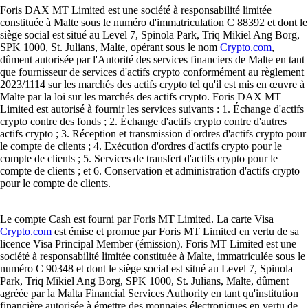
Foris DAX MT Limited est une société à responsabilité limitée
constituée à Malte sous le numéro d'immatriculation C 88392 et dont le
siège social est situé au Level 7, Spinola Park, Triq Mikiel Ang Borg,
SPK 1000, St. Julians, Malte, opérant sous le nom
Crypto.com
,
dûment autorisée par l'Autorité des services financiers de Malte en tant
que fournisseur de services d'actifs crypto conformément au règlement
2023/1114 sur les marchés des actifs crypto tel qu'il est mis en œuvre à
Malte par la loi sur les marchés des actifs crypto. Foris DAX MT
Limited est autorisé à fournir les services suivants : 1. Échange d'actifs
crypto contre des fonds ; 2. Échange d'actifs crypto contre d'autres
actifs crypto ; 3. Réception et transmission d'ordres d'actifs crypto pour
le compte de clients ; 4. Exécution d'ordres d'actifs crypto pour le
compte de clients ; 5. Services de transfert d'actifs crypto pour le
compte de clients ; et 6. Conservation et administration d'actifs crypto
pour le compte de clients.
Le compte Cash est fourni par Foris MT Limited. La carte Visa
Crypto.com
est émise et promue par Foris MT Limited en vertu de sa
licence Visa Principal Member (émission). Foris MT Limited est une
société à responsabilité limitée constituée à Malte, immatriculée sous le
numéro C 90348 et dont le siège social est situé au Level 7, Spinola
Park, Triq Mikiel Ang Borg, SPK 1000, St. Julians, Malte, dûment
agréée par la Malta Financial Services Authority en tant qu'institution
financière autorisée à émettre des monnaies électroniques en vertu de