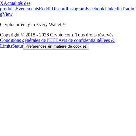
X
Actualités des
produits
Événements
Reddit
Discord
Instagram
Facebook
Linkedin
Tradin
gView
Cryptocurrency in Every Wallet™
Copyright © 2018 - 2026 Crypto.com. Tous droits réservés.
Conditions générales de l'EEE
Avis de confidentialité
Fees &
Limits
Statut
Préférences en matière de cookies