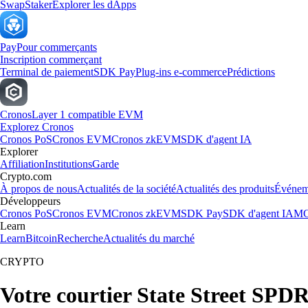
Swap
Staker
Explorer les dApps
Pay
Pour commerçants
Inscription commerçant
Terminal de paiement
SDK Pay
Plug-ins e-commerce
Prédictions
Cronos
Layer 1 compatible EVM
Explorez Cronos
Cronos PoS
Cronos EVM
Cronos zkEVM
SDK d'agent IA
Explorer
Affiliation
Institutions
Garde
Crypto.com
À propos de nous
Actualités de la société
Actualités des produits
Événem
Développeurs
Cronos PoS
Cronos EVM
Cronos zkEVM
SDK Pay
SDK d'agent IA
MC
Learn
Learn
Bitcoin
Recherche
Actualités du marché
CRYPTO
Votre courtier State Street SP