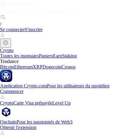
Marchés
Particuliers
Entreprises
Découvrir
/
Se connecter
S'inscrire
Crypto
Toutes les monnaies
Paniers
Earn
Staking
Tendance
Bitcoin
Ethereum
XRP
Dogecoin
Cronos
Application Crypto.com
Pour les utilisateurs du quotidien
Commencer
Crypto
Carte Visa prépayée
Level Up
Onchain
Pour les passionnés de Web3
Obtenir l'extension