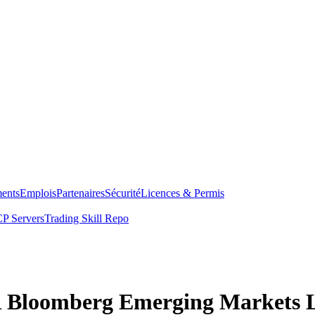
ents
Emplois
Partenaires
Sécurité
Licences & Permis
P Servers
Trading Skill Repo
DR Bloomberg Emerging Markets 