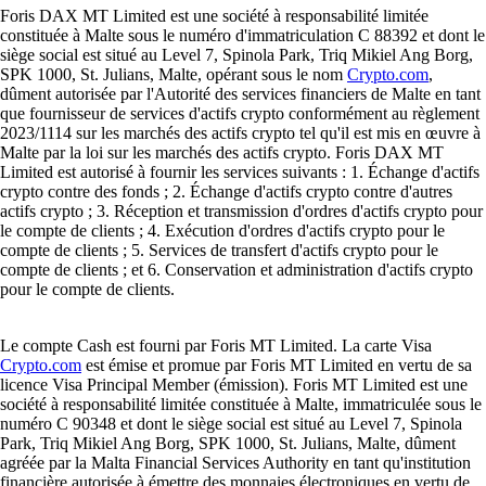
Foris DAX MT Limited est une société à responsabilité limitée
constituée à Malte sous le numéro d'immatriculation C 88392 et dont le
siège social est situé au Level 7, Spinola Park, Triq Mikiel Ang Borg,
SPK 1000, St. Julians, Malte, opérant sous le nom
Crypto.com
,
dûment autorisée par l'Autorité des services financiers de Malte en tant
que fournisseur de services d'actifs crypto conformément au règlement
2023/1114 sur les marchés des actifs crypto tel qu'il est mis en œuvre à
Malte par la loi sur les marchés des actifs crypto. Foris DAX MT
Limited est autorisé à fournir les services suivants : 1. Échange d'actifs
crypto contre des fonds ; 2. Échange d'actifs crypto contre d'autres
actifs crypto ; 3. Réception et transmission d'ordres d'actifs crypto pour
le compte de clients ; 4. Exécution d'ordres d'actifs crypto pour le
compte de clients ; 5. Services de transfert d'actifs crypto pour le
compte de clients ; et 6. Conservation et administration d'actifs crypto
pour le compte de clients.
Le compte Cash est fourni par Foris MT Limited. La carte Visa
Crypto.com
est émise et promue par Foris MT Limited en vertu de sa
licence Visa Principal Member (émission). Foris MT Limited est une
société à responsabilité limitée constituée à Malte, immatriculée sous le
numéro C 90348 et dont le siège social est situé au Level 7, Spinola
Park, Triq Mikiel Ang Borg, SPK 1000, St. Julians, Malte, dûment
agréée par la Malta Financial Services Authority en tant qu'institution
financière autorisée à émettre des monnaies électroniques en vertu de