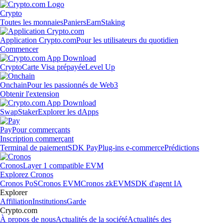
Crypto
Toutes les monnaies
Paniers
Earn
Staking
Application Crypto.com
Pour les utilisateurs du quotidien
Commencer
Crypto
Carte Visa prépayée
Level Up
Onchain
Pour les passionnés de Web3
Obtenir l'extension
Swap
Staker
Explorer les dApps
Pay
Pour commerçants
Inscription commerçant
Terminal de paiement
SDK Pay
Plug-ins e-commerce
Prédictions
Cronos
Layer 1 compatible EVM
Explorez Cronos
Cronos PoS
Cronos EVM
Cronos zkEVM
SDK d'agent IA
Explorer
Affiliation
Institutions
Garde
Crypto.com
À propos de nous
Actualités de la société
Actualités des