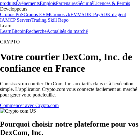
produits
Événements
Emplois
Partenaires
Sécurité
Licences & Permis
Développeurs
Cronos PoS
Cronos EVM
Cronos zkEVM
SDK Pay
SDK d'agent
IA
MCP Servers
Trading Skill Repo
Learn
Learn
Bitcoin
Recherche
Actualités du marché
CRYPTO
Votre courtier DexCom, Inc. de
confiance en France
Choisissez un courtier DexCom, Inc. aux tarifs clairs et à l'exécution
simple. L'application Crypto.com vous connecte facilement au marché
pour gérer votre portefeuille.
Commencer avec Crypto.com
Pourquoi choisir notre plateforme pour vos
DexCom, Inc.