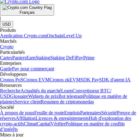
Français
|
USD
Produits
Application Crypto.com
Onchain
Level Up
Marchés
Crypto
Particularités
Cartes
Paniers
Earn
Staking
Staking DeFi
Pay
Prime
Entreprises
Garde
Pay pour commerçant
Développeurs
Cronos PoS
Cronos EVM
Cronos zkEVM
SDK Pay
SDK d'agent IA
Ressources
Recherche
Actualités du marché
Learn
Convertisseur BTC/
USD
Glossaire
Widgets de prix
Bot telegram
Politique en matière de
plaintes
Service client
Resumen de criptomonedas
Société
À propos de nous
Feuille de route
Emplois
Partenaires
Sécurité
Preuve de
réserves
Affiliation
Licences & enregistrements
Hub d'exploration des
crypto-actifs
Climat
Capital
Vérifier
Politique en matière de conflits
d’intérêts
Mises à jour