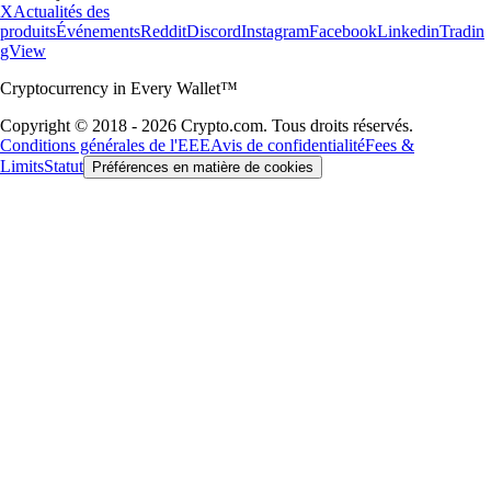
X
Actualités des
produits
Événements
Reddit
Discord
Instagram
Facebook
Linkedin
Tradin
gView
Cryptocurrency in Every Wallet™
Copyright © 2018 - 2026 Crypto.com. Tous droits réservés.
Conditions générales de l'EEE
Avis de confidentialité
Fees &
Limits
Statut
Préférences en matière de cookies