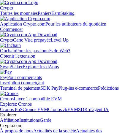
Crypto
Toutes les monnaies
Paniers
Earn
Staking
Application Crypto.com
Pour les utilisateurs du quotidien
Commencer
Crypto
Carte Visa prépayée
Level Up
Onchain
Pour les passionnés de Web3
Obtenir l'extension
Swap
Staker
Explorer les dApps
Pay
Pour commerçants
Inscription commerçant
Terminal de paiement
SDK Pay
Plug-ins e-commerce
Prédictions
Cronos
Layer 1 compatible EVM
Explorez Cronos
Cronos PoS
Cronos EVM
Cronos zkEVM
SDK d'agent IA
Explorer
Affiliation
Institutions
Garde
Crypto.com
À propos de nous
Actualités de la société
Actualités des