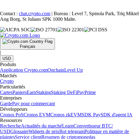
Contact :
chat.crypto.com
| Bureau : Level 7, Spinola Park, Triq Mikiel
Ang Borg, St Julians SPK 1000 Malte.
Français
|
USD
Produits
Application Crypto.com
Onchain
Level Up
Marchés
Crypto
Particularités
Cartes
Paniers
Earn
Staking
Staking DeFi
Pay
Prime
Entreprises
Garde
Pay pour commerçant
Développeurs
Cronos PoS
Cronos EVM
Cronos zkEVM
SDK Pay
SDK d'agent IA
Ressources
Recherche
Actualités du marché
Learn
Convertisseur BTC/
USD
Glossaire
Widgets de prix
Bot telegram
Politique en matière de
plaintes
Service client
Resumen de criptomonedas