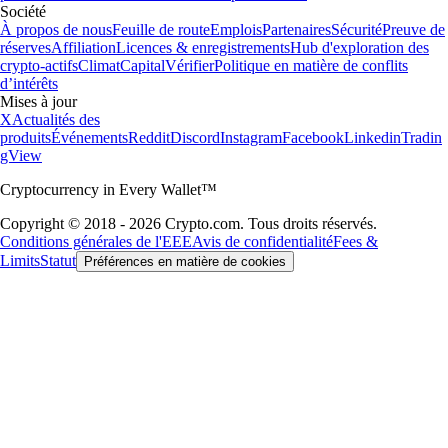
Société
À propos de nous
Feuille de route
Emplois
Partenaires
Sécurité
Preuve de
réserves
Affiliation
Licences & enregistrements
Hub d'exploration des
crypto-actifs
Climat
Capital
Vérifier
Politique en matière de conflits
d’intérêts
Mises à jour
X
Actualités des
produits
Événements
Reddit
Discord
Instagram
Facebook
Linkedin
Tradin
gView
Cryptocurrency in Every Wallet™
Copyright © 2018 - 2026 Crypto.com. Tous droits réservés.
Conditions générales de l'EEE
Avis de confidentialité
Fees &
Limits
Statut
Préférences en matière de cookies