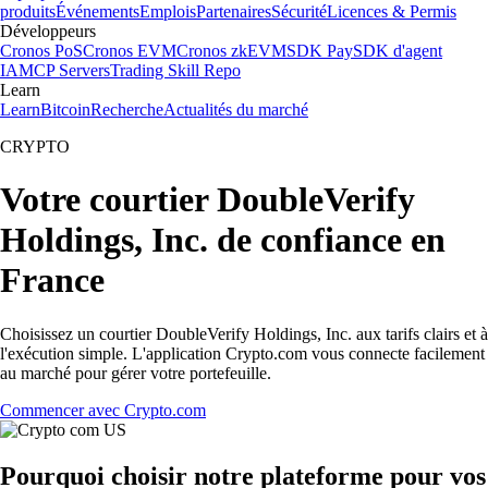
produits
Événements
Emplois
Partenaires
Sécurité
Licences & Permis
Développeurs
Cronos PoS
Cronos EVM
Cronos zkEVM
SDK Pay
SDK d'agent
IA
MCP Servers
Trading Skill Repo
Learn
Learn
Bitcoin
Recherche
Actualités du marché
CRYPTO
Votre courtier DoubleVerify
Holdings, Inc. de confiance en
France
Choisissez un courtier DoubleVerify Holdings, Inc. aux tarifs clairs et à
l'exécution simple. L'application Crypto.com vous connecte facilement
au marché pour gérer votre portefeuille.
Commencer avec Crypto.com
Pourquoi choisir notre plateforme pour vos