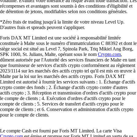
volatilité. Évaluez votre tolérance au risque avant toute transaction. Les
récompenses et avantages sont soumis à des conditions d'éligibilité et
de détention de jetons, modifiables selon nos conditions générales.
*Zéro frais de trading jusqu'à la limite de votre niveau Level Up.
D'autres frais et spreads peuvent s'appliquer.
Foris DAX MT Limited est une société à responsabilité limitée
constituée à Malte sous le numéro d'immatriculation C 88392 et dont le
siège social est situé au Level 7, Spinola Park, Triq Mikiel Ang Borg,
SPK 1000, St. Julians, Malte, opérant sous le nom
Crypto.com
,
dûment autorisée par l'Autorité des services financiers de Malte en tant
que fournisseur de services d'actifs crypto conformément au règlement
2023/1114 sur les marchés des actifs crypto tel qu'il est mis en œuvre à
Malte par la loi sur les marchés des actifs crypto. Foris DAX MT
Limited est autorisé à fournir les services suivants : 1. Échange d'actifs
crypto contre des fonds ; 2. Échange d'actifs crypto contre d'autres
actifs crypto ; 3. Réception et transmission d'ordres d'actifs crypto pour
le compte de clients ; 4. Exécution d'ordres d'actifs crypto pour le
compte de clients ; 5. Services de transfert d'actifs crypto pour le
compte de clients ; et 6. Conservation et administration d'actifs crypto
pour le compte de clients.
Le compte Cash est fourni par Foris MT Limited. La carte Visa
Crypto.com
est émise et promue par Foris MT Limited en vertu de sa