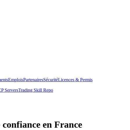
ents
Emplois
Partenaires
Sécurité
Licences & Permis
P Servers
Trading Skill Repo
e confiance en France