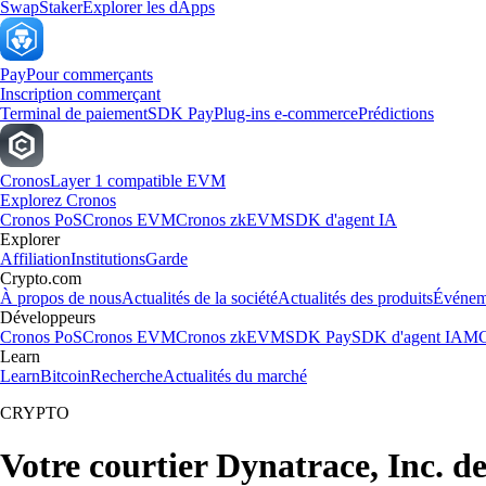
Swap
Staker
Explorer les dApps
Pay
Pour commerçants
Inscription commerçant
Terminal de paiement
SDK Pay
Plug-ins e-commerce
Prédictions
Cronos
Layer 1 compatible EVM
Explorez Cronos
Cronos PoS
Cronos EVM
Cronos zkEVM
SDK d'agent IA
Explorer
Affiliation
Institutions
Garde
Crypto.com
À propos de nous
Actualités de la société
Actualités des produits
Événem
Développeurs
Cronos PoS
Cronos EVM
Cronos zkEVM
SDK Pay
SDK d'agent IA
MC
Learn
Learn
Bitcoin
Recherche
Actualités du marché
CRYPTO
Votre courtier Dynatrace, Inc. d