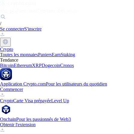
Marchés
Particuliers
Entreprises
Découvrir
/
Se connecter
S'inscrire
Crypto
Toutes les monnaies
Paniers
Earn
Staking
Tendance
Bitcoin
Ethereum
XRP
Dogecoin
Cronos
Application Crypto.com
Pour les utilisateurs du quotidien
Commencer
Crypto
Carte Visa prépayée
Level Up
Onchain
Pour les passionnés de Web3
Obtenir l'extension