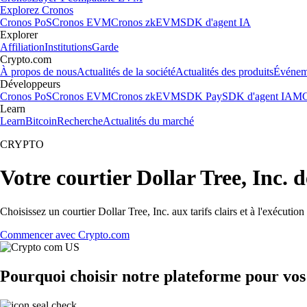
Explorez Cronos
Cronos PoS
Cronos EVM
Cronos zkEVM
SDK d'agent IA
Explorer
Affiliation
Institutions
Garde
Crypto.com
À propos de nous
Actualités de la société
Actualités des produits
Événem
Développeurs
Cronos PoS
Cronos EVM
Cronos zkEVM
SDK Pay
SDK d'agent IA
MC
Learn
Learn
Bitcoin
Recherche
Actualités du marché
CRYPTO
Votre courtier Dollar Tree, Inc. 
Choisissez un courtier Dollar Tree, Inc. aux tarifs clairs et à l'exécut
Commencer avec Crypto.com
Pourquoi choisir notre plateforme pour vos 