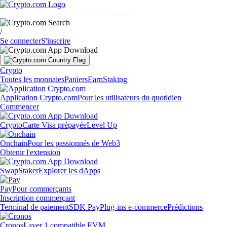
Marchés
Particuliers
Entreprises
Découvrir
/
Se connecter
S'inscrire
Crypto
Toutes les monnaies
Paniers
Earn
Staking
Application Crypto.com
Pour les utilisateurs du quotidien
Commencer
Crypto
Carte Visa prépayée
Level Up
Onchain
Pour les passionnés de Web3
Obtenir l'extension
Swap
Staker
Explorer les dApps
Pay
Pour commerçants
Inscription commerçant
Terminal de paiement
SDK Pay
Plug-ins e-commerce
Prédictions
Cronos
Layer 1 compatible EVM