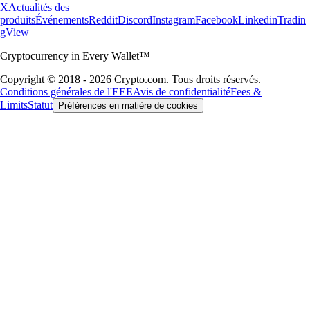
X
Actualités des
produits
Événements
Reddit
Discord
Instagram
Facebook
Linkedin
Tradin
gView
Cryptocurrency in Every Wallet™
Copyright © 2018 - 2026 Crypto.com. Tous droits réservés.
Conditions générales de l'EEE
Avis de confidentialité
Fees &
Limits
Statut
Préférences en matière de cookies