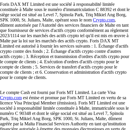
Foris DAX MT Limited est une société à responsabilité limitée
constituée à Malte sous le numéro d'immatriculation C 88392 et dont le
siège social est situé au Level 7, Spinola Park, Triq Mikiel Ang Borg,
SPK 1000, St. Julians, Malte, opérant sous le nom
Crypto.com
,
dûment autorisée par l'Autorité des services financiers de Malte en tant
que fournisseur de services d'actifs crypto conformément au règlement
2023/1114 sur les marchés des actifs crypto tel qu'il est mis en œuvre à
Malte par la loi sur les marchés des actifs crypto. Foris DAX MT
Limited est autorisé à fournir les services suivants : 1. Échange d'actifs
crypto contre des fonds ; 2. Échange d'actifs crypto contre d'autres
actifs crypto ; 3. Réception et transmission d'ordres d'actifs crypto pour
le compte de clients ; 4. Exécution d'ordres d'actifs crypto pour le
compte de clients ; 5. Services de transfert d'actifs crypto pour le
compte de clients ; et 6. Conservation et administration d'actifs crypto
pour le compte de clients.
Le compte Cash est fourni par Foris MT Limited. La carte Visa
Crypto.com
est émise et promue par Foris MT Limited en vertu de sa
licence Visa Principal Member (émission). Foris MT Limited est une
société à responsabilité limitée constituée à Malte, immatriculée sous le
numéro C 90348 et dont le siège social est situé au Level 7, Spinola
Park, Triq Mikiel Ang Borg, SPK 1000, St. Julians, Malte, dûment
agréée par la Malta Financial Services Authority en tant qu'institution
financière autorisée à émettre des monnaies électroniques en vertu de