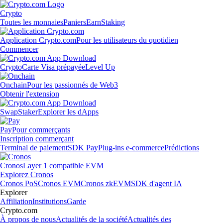
Crypto
Toutes les monnaies
Paniers
Earn
Staking
Application Crypto.com
Pour les utilisateurs du quotidien
Commencer
Crypto
Carte Visa prépayée
Level Up
Onchain
Pour les passionnés de Web3
Obtenir l'extension
Swap
Staker
Explorer les dApps
Pay
Pour commerçants
Inscription commerçant
Terminal de paiement
SDK Pay
Plug-ins e-commerce
Prédictions
Cronos
Layer 1 compatible EVM
Explorez Cronos
Cronos PoS
Cronos EVM
Cronos zkEVM
SDK d'agent IA
Explorer
Affiliation
Institutions
Garde
Crypto.com
À propos de nous
Actualités de la société
Actualités des