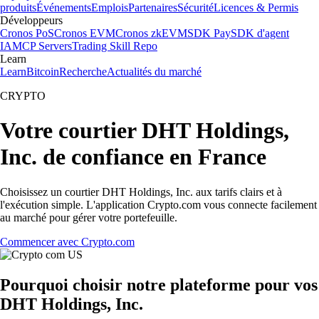
produits
Événements
Emplois
Partenaires
Sécurité
Licences & Permis
Développeurs
Cronos PoS
Cronos EVM
Cronos zkEVM
SDK Pay
SDK d'agent
IA
MCP Servers
Trading Skill Repo
Learn
Learn
Bitcoin
Recherche
Actualités du marché
CRYPTO
Votre courtier DHT Holdings,
Inc. de confiance en France
Choisissez un courtier DHT Holdings, Inc. aux tarifs clairs et à
l'exécution simple. L'application Crypto.com vous connecte facilement
au marché pour gérer votre portefeuille.
Commencer avec Crypto.com
Pourquoi choisir notre plateforme pour vos
DHT Holdings, Inc.