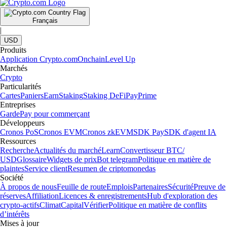
Français
|
USD
Produits
Application Crypto.com
Onchain
Level Up
Marchés
Crypto
Particularités
Cartes
Paniers
Earn
Staking
Staking DeFi
Pay
Prime
Entreprises
Garde
Pay pour commerçant
Développeurs
Cronos PoS
Cronos EVM
Cronos zkEVM
SDK Pay
SDK d'agent IA
Ressources
Recherche
Actualités du marché
Learn
Convertisseur BTC/
USD
Glossaire
Widgets de prix
Bot telegram
Politique en matière de
plaintes
Service client
Resumen de criptomonedas
Société
À propos de nous
Feuille de route
Emplois
Partenaires
Sécurité
Preuve de
réserves
Affiliation
Licences & enregistrements
Hub d'exploration des
crypto-actifs
Climat
Capital
Vérifier
Politique en matière de conflits
d’intérêts
Mises à jour