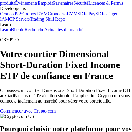
produits
Événements
Emplois
Partenaires
Sécurité
Licences & Permis
Développeurs
Cronos PoS
Cronos EVM
Cronos zkEVM
SDK Pay
SDK d'agent
IA
MCP Servers
Trading Skill Repo
Learn
Learn
Bitcoin
Recherche
Actualités du marché
CRYPTO
Votre courtier Dimensional
Short-Duration Fixed Income
ETF de confiance en France
Choisissez un courtier Dimensional Short-Duration Fixed Income ETF
aux tarifs clairs et à l'exécution simple. L'application Crypto.com vous
connecte facilement au marché pour gérer votre portefeuille.
Commencer avec Crypto.com
Pourquoi choisir notre plateforme pour vos