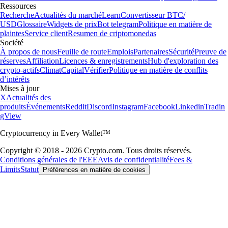
Ressources
Recherche
Actualités du marché
Learn
Convertisseur BTC/
USD
Glossaire
Widgets de prix
Bot telegram
Politique en matière de
plaintes
Service client
Resumen de criptomonedas
Société
À propos de nous
Feuille de route
Emplois
Partenaires
Sécurité
Preuve de
réserves
Affiliation
Licences & enregistrements
Hub d'exploration des
crypto-actifs
Climat
Capital
Vérifier
Politique en matière de conflits
d’intérêts
Mises à jour
X
Actualités des
produits
Événements
Reddit
Discord
Instagram
Facebook
Linkedin
Tradin
gView
Cryptocurrency in Every Wallet™
Copyright © 2018 - 2026 Crypto.com. Tous droits réservés.
Conditions générales de l'EEE
Avis de confidentialité
Fees &
Limits
Statut
Préférences en matière de cookies