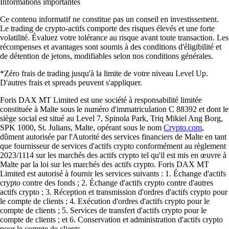
Informations importantes
Ce contenu informatif ne constitue pas un conseil en investissement.
Le trading de crypto-actifs comporte des risques élevés et une forte
volatilité. Évaluez votre tolérance au risque avant toute transaction. Les
récompenses et avantages sont soumis à des conditions d'éligibilité et
de détention de jetons, modifiables selon nos conditions générales.
*Zéro frais de trading jusqu'à la limite de votre niveau Level Up.
D'autres frais et spreads peuvent s'appliquer.
Foris DAX MT Limited est une société à responsabilité limitée
constituée à Malte sous le numéro d'immatriculation C 88392 et dont le
siège social est situé au Level 7, Spinola Park, Triq Mikiel Ang Borg,
SPK 1000, St. Julians, Malte, opérant sous le nom
Crypto.com
,
dûment autorisée par l'Autorité des services financiers de Malte en tant
que fournisseur de services d'actifs crypto conformément au règlement
2023/1114 sur les marchés des actifs crypto tel qu'il est mis en œuvre à
Malte par la loi sur les marchés des actifs crypto. Foris DAX MT
Limited est autorisé à fournir les services suivants : 1. Échange d'actifs
crypto contre des fonds ; 2. Échange d'actifs crypto contre d'autres
actifs crypto ; 3. Réception et transmission d'ordres d'actifs crypto pour
le compte de clients ; 4. Exécution d'ordres d'actifs crypto pour le
compte de clients ; 5. Services de transfert d'actifs crypto pour le
compte de clients ; et 6. Conservation et administration d'actifs crypto
pour le compte de clients.