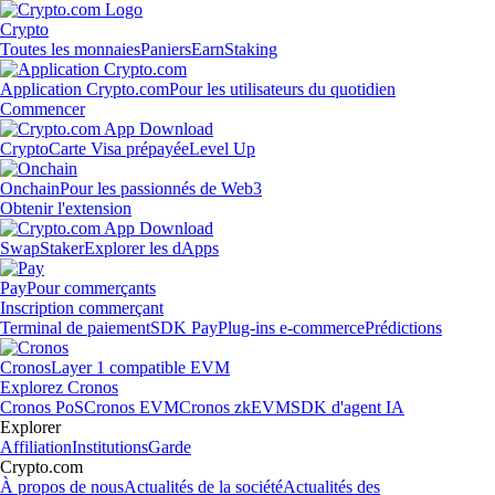
Crypto
Toutes les monnaies
Paniers
Earn
Staking
Application Crypto.com
Pour les utilisateurs du quotidien
Commencer
Crypto
Carte Visa prépayée
Level Up
Onchain
Pour les passionnés de Web3
Obtenir l'extension
Swap
Staker
Explorer les dApps
Pay
Pour commerçants
Inscription commerçant
Terminal de paiement
SDK Pay
Plug-ins e-commerce
Prédictions
Cronos
Layer 1 compatible EVM
Explorez Cronos
Cronos PoS
Cronos EVM
Cronos zkEVM
SDK d'agent IA
Explorer
Affiliation
Institutions
Garde
Crypto.com
À propos de nous
Actualités de la société
Actualités des