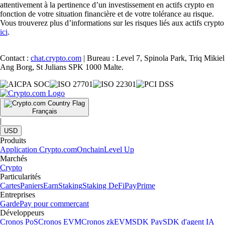
attentivement à la pertinence d’un investissement en actifs crypto en
fonction de votre situation financière et de votre tolérance au risque.
Vous trouverez plus d’informations sur les risques liés aux actifs crypto
ici
.
Contact :
chat.crypto.com
| Bureau : Level 7, Spinola Park, Triq Mikiel
Ang Borg, St Julians SPK 1000 Malte.
Français
|
USD
Produits
Application Crypto.com
Onchain
Level Up
Marchés
Crypto
Particularités
Cartes
Paniers
Earn
Staking
Staking DeFi
Pay
Prime
Entreprises
Garde
Pay pour commerçant
Développeurs
Cronos PoS
Cronos EVM
Cronos zkEVM
SDK Pay
SDK d'agent IA