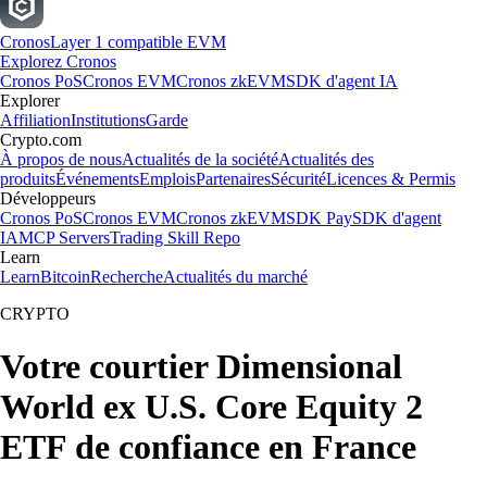
Cronos
Layer 1 compatible EVM
Explorez Cronos
Cronos PoS
Cronos EVM
Cronos zkEVM
SDK d'agent IA
Explorer
Affiliation
Institutions
Garde
Crypto.com
À propos de nous
Actualités de la société
Actualités des
produits
Événements
Emplois
Partenaires
Sécurité
Licences & Permis
Développeurs
Cronos PoS
Cronos EVM
Cronos zkEVM
SDK Pay
SDK d'agent
IA
MCP Servers
Trading Skill Repo
Learn
Learn
Bitcoin
Recherche
Actualités du marché
CRYPTO
Votre courtier Dimensional
World ex U.S. Core Equity 2
ETF de confiance en France