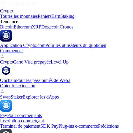
Crypto
Toutes les monnaies
Paniers
Earn
Staking
Tendance
Bitcoin
Ethereum
XRP
Dogecoin
Cronos
Application Crypto.com
Pour les utilisateurs du quotidien
Commencer
Crypto
Carte Visa prépayée
Level Up
Onchain
Pour les passionnés de Web3
Obtenir l'extension
Swap
Staker
Explorer les dApps
Pay
Pour commerçants
Inscription commerçant
Terminal de paiement
SDK Pay
Plug-ins e-commerce
Prédictions