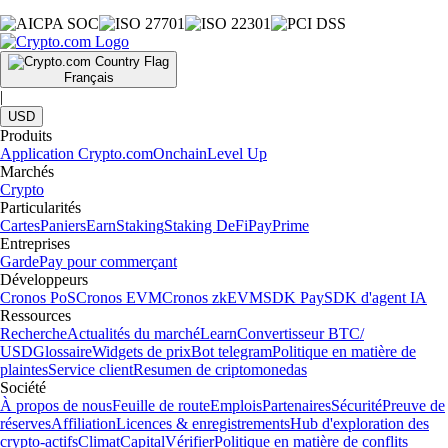
Français
|
USD
Produits
Application Crypto.com
Onchain
Level Up
Marchés
Crypto
Particularités
Cartes
Paniers
Earn
Staking
Staking DeFi
Pay
Prime
Entreprises
Garde
Pay pour commerçant
Développeurs
Cronos PoS
Cronos EVM
Cronos zkEVM
SDK Pay
SDK d'agent IA
Ressources
Recherche
Actualités du marché
Learn
Convertisseur BTC/
USD
Glossaire
Widgets de prix
Bot telegram
Politique en matière de
plaintes
Service client
Resumen de criptomonedas
Société
À propos de nous
Feuille de route
Emplois
Partenaires
Sécurité
Preuve de
réserves
Affiliation
Licences & enregistrements
Hub d'exploration des
crypto-actifs
Climat
Capital
Vérifier
Politique en matière de conflits