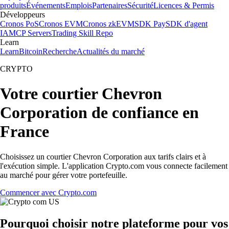
produits
Événements
Emplois
Partenaires
Sécurité
Licences & Permis
Développeurs
Cronos PoS
Cronos EVM
Cronos zkEVM
SDK Pay
SDK d'agent
IA
MCP Servers
Trading Skill Repo
Learn
Learn
Bitcoin
Recherche
Actualités du marché
CRYPTO
Votre courtier Chevron
Corporation de confiance en
France
Choisissez un courtier Chevron Corporation aux tarifs clairs et à
l'exécution simple. L'application Crypto.com vous connecte facilement
au marché pour gérer votre portefeuille.
Commencer avec Crypto.com
Pourquoi choisir notre plateforme pour vos