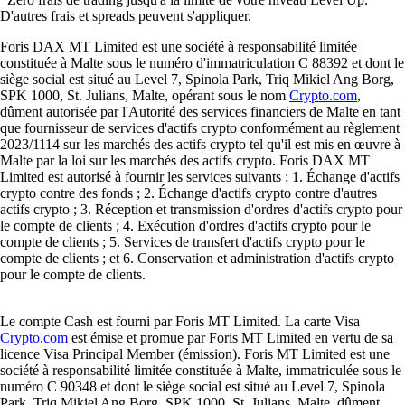
D'autres frais et spreads peuvent s'appliquer.
Foris DAX MT Limited est une société à responsabilité limitée
constituée à Malte sous le numéro d'immatriculation C 88392 et dont le
siège social est situé au Level 7, Spinola Park, Triq Mikiel Ang Borg,
SPK 1000, St. Julians, Malte, opérant sous le nom
Crypto.com
,
dûment autorisée par l'Autorité des services financiers de Malte en tant
que fournisseur de services d'actifs crypto conformément au règlement
2023/1114 sur les marchés des actifs crypto tel qu'il est mis en œuvre à
Malte par la loi sur les marchés des actifs crypto. Foris DAX MT
Limited est autorisé à fournir les services suivants : 1. Échange d'actifs
crypto contre des fonds ; 2. Échange d'actifs crypto contre d'autres
actifs crypto ; 3. Réception et transmission d'ordres d'actifs crypto pour
le compte de clients ; 4. Exécution d'ordres d'actifs crypto pour le
compte de clients ; 5. Services de transfert d'actifs crypto pour le
compte de clients ; et 6. Conservation et administration d'actifs crypto
pour le compte de clients.
Le compte Cash est fourni par Foris MT Limited. La carte Visa
Crypto.com
est émise et promue par Foris MT Limited en vertu de sa
licence Visa Principal Member (émission). Foris MT Limited est une
société à responsabilité limitée constituée à Malte, immatriculée sous le
numéro C 90348 et dont le siège social est situé au Level 7, Spinola
Park, Triq Mikiel Ang Borg, SPK 1000, St. Julians, Malte, dûment