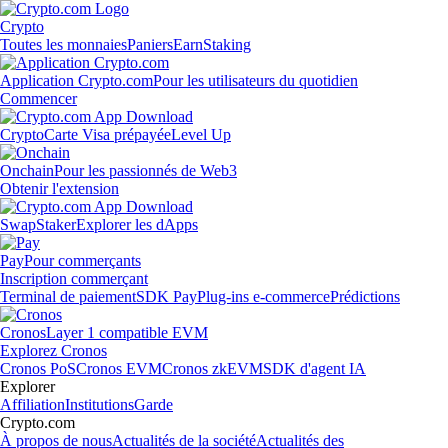
Crypto
Toutes les monnaies
Paniers
Earn
Staking
Application Crypto.com
Pour les utilisateurs du quotidien
Commencer
Crypto
Carte Visa prépayée
Level Up
Onchain
Pour les passionnés de Web3
Obtenir l'extension
Swap
Staker
Explorer les dApps
Pay
Pour commerçants
Inscription commerçant
Terminal de paiement
SDK Pay
Plug-ins e-commerce
Prédictions
Cronos
Layer 1 compatible EVM
Explorez Cronos
Cronos PoS
Cronos EVM
Cronos zkEVM
SDK d'agent IA
Explorer
Affiliation
Institutions
Garde
Crypto.com
À propos de nous
Actualités de la société
Actualités des