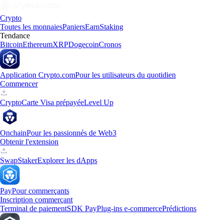
Crypto
Toutes les monnaies
Paniers
Earn
Staking
Tendance
Bitcoin
Ethereum
XRP
Dogecoin
Cronos
Application Crypto.com
Pour les utilisateurs du quotidien
Commencer
Crypto
Carte Visa prépayée
Level Up
Onchain
Pour les passionnés de Web3
Obtenir l'extension
Swap
Staker
Explorer les dApps
Pay
Pour commerçants
Inscription commerçant
Terminal de paiement
SDK Pay
Plug-ins e-commerce
Prédictions