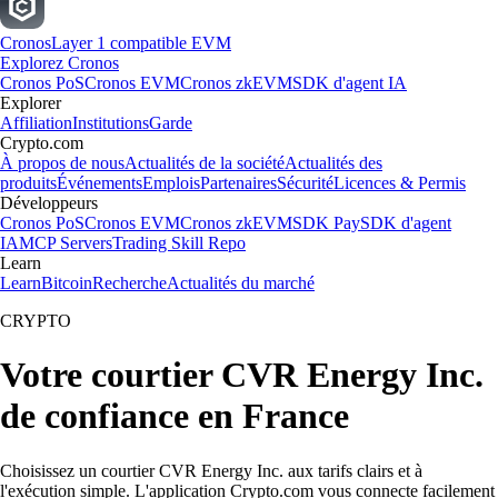
Cronos
Layer 1 compatible EVM
Explorez Cronos
Cronos PoS
Cronos EVM
Cronos zkEVM
SDK d'agent IA
Explorer
Affiliation
Institutions
Garde
Crypto.com
À propos de nous
Actualités de la société
Actualités des
produits
Événements
Emplois
Partenaires
Sécurité
Licences & Permis
Développeurs
Cronos PoS
Cronos EVM
Cronos zkEVM
SDK Pay
SDK d'agent
IA
MCP Servers
Trading Skill Repo
Learn
Learn
Bitcoin
Recherche
Actualités du marché
CRYPTO
Votre courtier CVR Energy Inc.
de confiance en France
Choisissez un courtier CVR Energy Inc. aux tarifs clairs et à
l'exécution simple. L'application Crypto.com vous connecte facilement