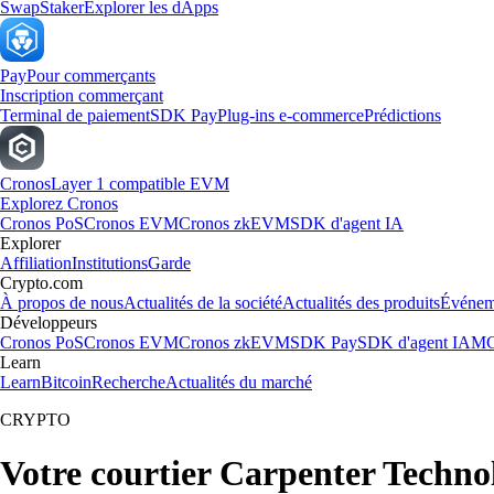
Swap
Staker
Explorer les dApps
Pay
Pour commerçants
Inscription commerçant
Terminal de paiement
SDK Pay
Plug-ins e-commerce
Prédictions
Cronos
Layer 1 compatible EVM
Explorez Cronos
Cronos PoS
Cronos EVM
Cronos zkEVM
SDK d'agent IA
Explorer
Affiliation
Institutions
Garde
Crypto.com
À propos de nous
Actualités de la société
Actualités des produits
Événem
Développeurs
Cronos PoS
Cronos EVM
Cronos zkEVM
SDK Pay
SDK d'agent IA
MC
Learn
Learn
Bitcoin
Recherche
Actualités du marché
CRYPTO
Votre courtier Carpenter Techno