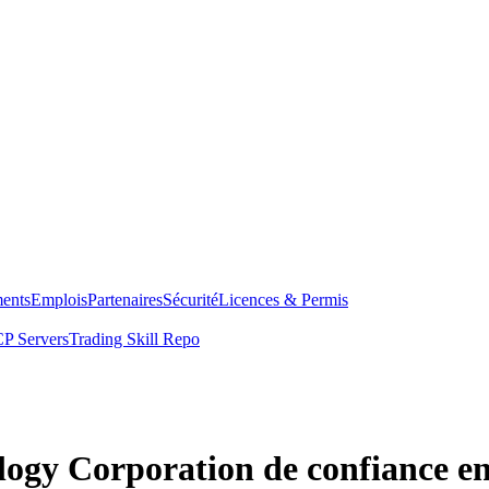
ents
Emplois
Partenaires
Sécurité
Licences & Permis
P Servers
Trading Skill Repo
logy Corporation de confiance e