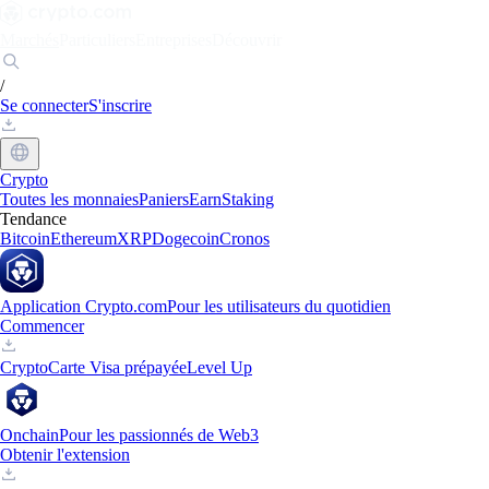
Marchés
Particuliers
Entreprises
Découvrir
/
Se connecter
S'inscrire
Crypto
Toutes les monnaies
Paniers
Earn
Staking
Tendance
Bitcoin
Ethereum
XRP
Dogecoin
Cronos
Application Crypto.com
Pour les utilisateurs du quotidien
Commencer
Crypto
Carte Visa prépayée
Level Up
Onchain
Pour les passionnés de Web3
Obtenir l'extension