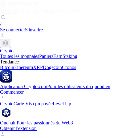
Marchés
Particuliers
Entreprises
Découvrir
/
Se connecter
S'inscrire
Crypto
Toutes les monnaies
Paniers
Earn
Staking
Tendance
Bitcoin
Ethereum
XRP
Dogecoin
Cronos
Application Crypto.com
Pour les utilisateurs du quotidien
Commencer
Crypto
Carte Visa prépayée
Level Up
Onchain
Pour les passionnés de Web3
Obtenir l'extension