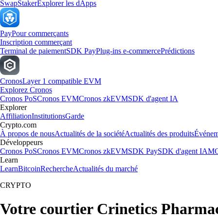
Swap
Staker
Explorer les dApps
Pay
Pour commerçants
Inscription commerçant
Terminal de paiement
SDK Pay
Plug-ins e-commerce
Prédictions
Cronos
Layer 1 compatible EVM
Explorez Cronos
Cronos PoS
Cronos EVM
Cronos zkEVM
SDK d'agent IA
Explorer
Affiliation
Institutions
Garde
Crypto.com
À propos de nous
Actualités de la société
Actualités des produits
Événem
Développeurs
Cronos PoS
Cronos EVM
Cronos zkEVM
SDK Pay
SDK d'agent IA
MC
Learn
Learn
Bitcoin
Recherche
Actualités du marché
CRYPTO
Votre courtier Crinetics Pharmac