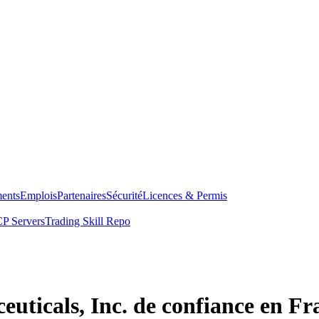
ents
Emplois
Partenaires
Sécurité
Licences & Permis
P Servers
Trading Skill Repo
euticals, Inc. de confiance en Fr