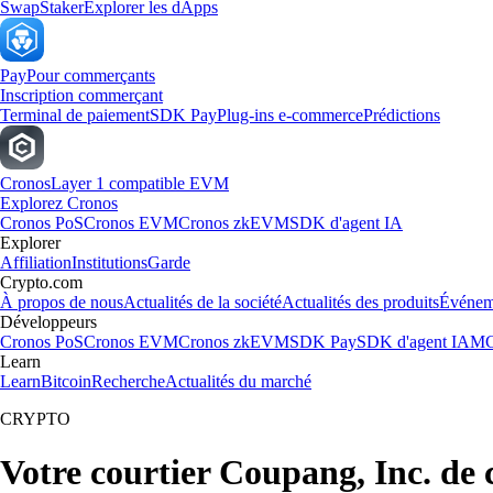
Swap
Staker
Explorer les dApps
Pay
Pour commerçants
Inscription commerçant
Terminal de paiement
SDK Pay
Plug-ins e-commerce
Prédictions
Cronos
Layer 1 compatible EVM
Explorez Cronos
Cronos PoS
Cronos EVM
Cronos zkEVM
SDK d'agent IA
Explorer
Affiliation
Institutions
Garde
Crypto.com
À propos de nous
Actualités de la société
Actualités des produits
Événem
Développeurs
Cronos PoS
Cronos EVM
Cronos zkEVM
SDK Pay
SDK d'agent IA
MC
Learn
Learn
Bitcoin
Recherche
Actualités du marché
CRYPTO
Votre courtier Coupang, Inc. de 