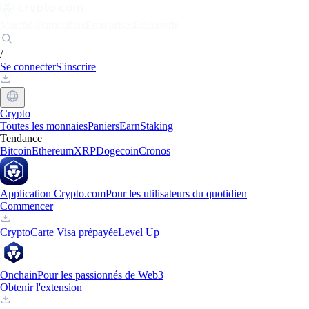
Marchés
Particuliers
Entreprises
Découvrir
/
Se connecter
S'inscrire
Crypto
Toutes les monnaies
Paniers
Earn
Staking
Tendance
Bitcoin
Ethereum
XRP
Dogecoin
Cronos
Application Crypto.com
Pour les utilisateurs du quotidien
Commencer
Crypto
Carte Visa prépayée
Level Up
Onchain
Pour les passionnés de Web3
Obtenir l'extension