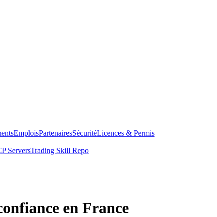
ents
Emplois
Partenaires
Sécurité
Licences & Permis
P Servers
Trading Skill Repo
confiance en France