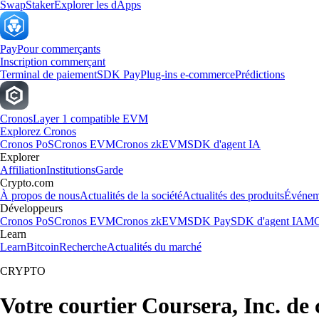
Swap
Staker
Explorer les dApps
Pay
Pour commerçants
Inscription commerçant
Terminal de paiement
SDK Pay
Plug-ins e-commerce
Prédictions
Cronos
Layer 1 compatible EVM
Explorez Cronos
Cronos PoS
Cronos EVM
Cronos zkEVM
SDK d'agent IA
Explorer
Affiliation
Institutions
Garde
Crypto.com
À propos de nous
Actualités de la société
Actualités des produits
Événem
Développeurs
Cronos PoS
Cronos EVM
Cronos zkEVM
SDK Pay
SDK d'agent IA
MC
Learn
Learn
Bitcoin
Recherche
Actualités du marché
CRYPTO
Votre courtier Coursera, Inc. de