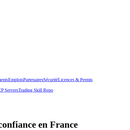
ents
Emplois
Partenaires
Sécurité
Licences & Permis
P Servers
Trading Skill Repo
 confiance en France