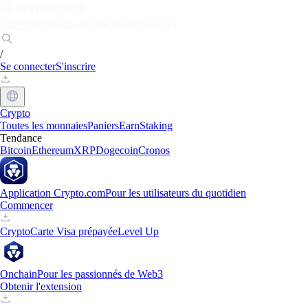
Marchés
Particuliers
Entreprises
Découvrir
/
Se connecter
S'inscrire
Crypto
Toutes les monnaies
Paniers
Earn
Staking
Tendance
Bitcoin
Ethereum
XRP
Dogecoin
Cronos
Application Crypto.com
Pour les utilisateurs du quotidien
Commencer
Crypto
Carte Visa prépayée
Level Up
Onchain
Pour les passionnés de Web3
Obtenir l'extension