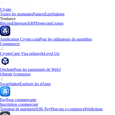
Crypto
Toutes les monnaies
Paniers
Earn
Staking
Tendance
Bitcoin
Ethereum
XRP
Dogecoin
Cronos
Application Crypto.com
Pour les utilisateurs du quotidien
Commencer
Crypto
Carte Visa prépayée
Level Up
Onchain
Pour les passionnés de Web3
Obtenir l'extension
Swap
Staker
Explorer les dApps
Pay
Pour commerçants
Inscription commerçant
Terminal de paiement
SDK Pay
Plug-ins e-commerce
Prédictions