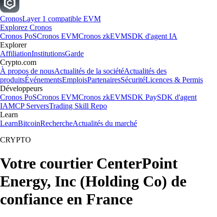
Cronos
Layer 1 compatible EVM
Explorez Cronos
Cronos PoS
Cronos EVM
Cronos zkEVM
SDK d'agent IA
Explorer
Affiliation
Institutions
Garde
Crypto.com
À propos de nous
Actualités de la société
Actualités des
produits
Événements
Emplois
Partenaires
Sécurité
Licences & Permis
Développeurs
Cronos PoS
Cronos EVM
Cronos zkEVM
SDK Pay
SDK d'agent
IA
MCP Servers
Trading Skill Repo
Learn
Learn
Bitcoin
Recherche
Actualités du marché
CRYPTO
Votre courtier CenterPoint
Energy, Inc (Holding Co) de
confiance en France