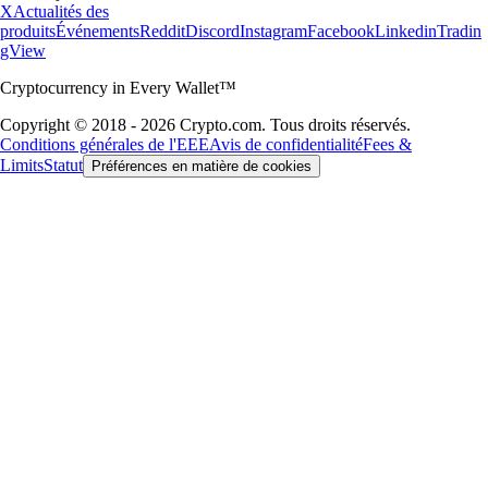
X
Actualités des
produits
Événements
Reddit
Discord
Instagram
Facebook
Linkedin
Tradin
gView
Cryptocurrency in Every Wallet™
Copyright © 2018 - 2026 Crypto.com. Tous droits réservés.
Conditions générales de l'EEE
Avis de confidentialité
Fees &
Limits
Statut
Préférences en matière de cookies