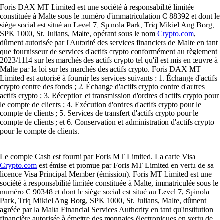
Foris DAX MT Limited est une société à responsabilité limitée
constituée à Malte sous le numéro d'immatriculation C 88392 et dont le
siège social est situé au Level 7, Spinola Park, Triq Mikiel Ang Borg,
SPK 1000, St. Julians, Malte, opérant sous le nom
Crypto.com
,
dûment autorisée par l'Autorité des services financiers de Malte en tant
que fournisseur de services d'actifs crypto conformément au règlement
2023/1114 sur les marchés des actifs crypto tel qu'il est mis en œuvre à
Malte par la loi sur les marchés des actifs crypto. Foris DAX MT
Limited est autorisé à fournir les services suivants : 1. Échange d'actifs
crypto contre des fonds ; 2. Échange d'actifs crypto contre d'autres
actifs crypto ; 3. Réception et transmission d'ordres d'actifs crypto pour
le compte de clients ; 4. Exécution d'ordres d'actifs crypto pour le
compte de clients ; 5. Services de transfert d'actifs crypto pour le
compte de clients ; et 6. Conservation et administration d'actifs crypto
pour le compte de clients.
Le compte Cash est fourni par Foris MT Limited. La carte Visa
Crypto.com
est émise et promue par Foris MT Limited en vertu de sa
licence Visa Principal Member (émission). Foris MT Limited est une
société à responsabilité limitée constituée à Malte, immatriculée sous le
numéro C 90348 et dont le siège social est situé au Level 7, Spinola
Park, Triq Mikiel Ang Borg, SPK 1000, St. Julians, Malte, dûment
agréée par la Malta Financial Services Authority en tant qu'institution
financière autorisée à émettre des monnaies électroniques en vertu de