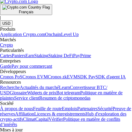
Français
|
USD
Produits
Application Crypto.com
Onchain
Level Up
Marchés
Crypto
Particularités
Cartes
Paniers
Earn
Staking
Staking DeFi
Pay
Prime
Entreprises
Garde
Pay pour commerçant
Développeurs
Cronos PoS
Cronos EVM
Cronos zkEVM
SDK Pay
SDK d'agent IA
Ressources
Recherche
Actualités du marché
Learn
Convertisseur BTC/
USD
Glossaire
Widgets de prix
Bot telegram
Politique en matière de
plaintes
Service client
Resumen de criptomonedas
Société
À propos de nous
Feuille de route
Emplois
Partenaires
Sécurité
Preuve de
réserves
Affiliation
Licences & enregistrements
Hub d'exploration des
crypto-actifs
Climat
Capital
Vérifier
Politique en matière de conflits
d’intérêts
Mises à jour