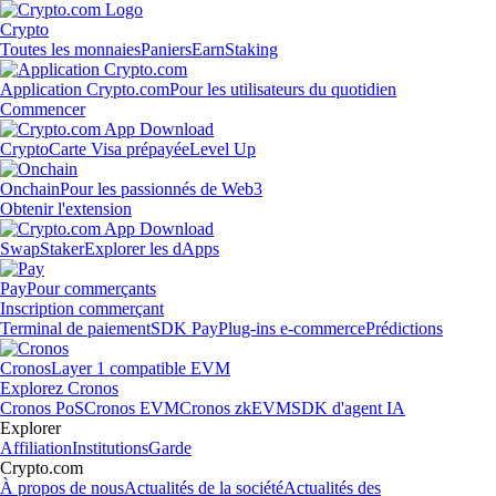
Crypto
Toutes les monnaies
Paniers
Earn
Staking
Application Crypto.com
Pour les utilisateurs du quotidien
Commencer
Crypto
Carte Visa prépayée
Level Up
Onchain
Pour les passionnés de Web3
Obtenir l'extension
Swap
Staker
Explorer les dApps
Pay
Pour commerçants
Inscription commerçant
Terminal de paiement
SDK Pay
Plug-ins e-commerce
Prédictions
Cronos
Layer 1 compatible EVM
Explorez Cronos
Cronos PoS
Cronos EVM
Cronos zkEVM
SDK d'agent IA
Explorer
Affiliation
Institutions
Garde
Crypto.com
À propos de nous
Actualités de la société
Actualités des