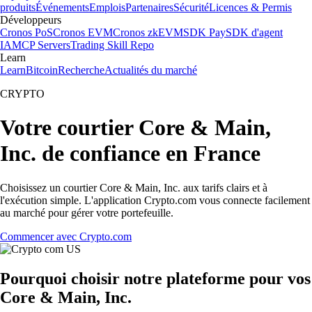
produits
Événements
Emplois
Partenaires
Sécurité
Licences & Permis
Développeurs
Cronos PoS
Cronos EVM
Cronos zkEVM
SDK Pay
SDK d'agent
IA
MCP Servers
Trading Skill Repo
Learn
Learn
Bitcoin
Recherche
Actualités du marché
CRYPTO
Votre courtier Core & Main,
Inc. de confiance en France
Choisissez un courtier Core & Main, Inc. aux tarifs clairs et à
l'exécution simple. L'application Crypto.com vous connecte facilement
au marché pour gérer votre portefeuille.
Commencer avec Crypto.com
Pourquoi choisir notre plateforme pour vos
Core & Main, Inc.