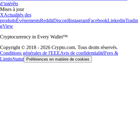
d’intérêts
Mises à jour
X
Actualités des
produits
Événements
Reddit
Discord
Instagram
Facebook
Linkedin
Tradin
gView
Cryptocurrency in Every Wallet™
Copyright © 2018 - 2026 Crypto.com. Tous droits réservés.
Conditions générales de l'EEE
Avis de confidentialité
Fees &
Limits
Statut
Préférences en matière de cookies