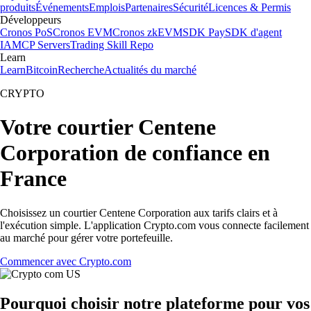
produits
Événements
Emplois
Partenaires
Sécurité
Licences & Permis
Développeurs
Cronos PoS
Cronos EVM
Cronos zkEVM
SDK Pay
SDK d'agent
IA
MCP Servers
Trading Skill Repo
Learn
Learn
Bitcoin
Recherche
Actualités du marché
CRYPTO
Votre courtier Centene
Corporation de confiance en
France
Choisissez un courtier Centene Corporation aux tarifs clairs et à
l'exécution simple. L'application Crypto.com vous connecte facilement
au marché pour gérer votre portefeuille.
Commencer avec Crypto.com
Pourquoi choisir notre plateforme pour vos