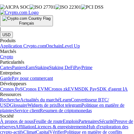
Français
|
USD
Produits
Application Crypto.com
Onchain
Level Up
Marchés
Crypto
Particularités
Cartes
Paniers
Earn
Staking
Staking DeFi
Pay
Prime
Entreprises
Garde
Pay pour commerçant
Développeurs
Cronos PoS
Cronos EVM
Cronos zkEVM
SDK Pay
SDK d'agent IA
Ressources
Recherche
Actualités du marché
Learn
Convertisseur BTC/
USD
Glossaire
Widgets de prix
Bot telegram
Politique en matière de
plaintes
Service client
Resumen de criptomonedas
Société
À propos de nous
Feuille de route
Emplois
Partenaires
Sécurité
Preuve de
réserves
Affiliation
Licences & enregistrements
Hub d'exploration des
crypto-actifs
Climat
Capital
Vérifier
Politique en matière de conflits