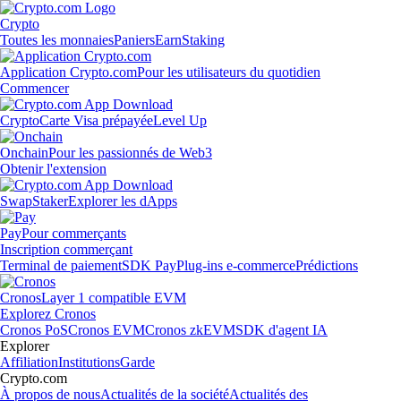
Crypto
Toutes les monnaies
Paniers
Earn
Staking
Application Crypto.com
Pour les utilisateurs du quotidien
Commencer
Crypto
Carte Visa prépayée
Level Up
Onchain
Pour les passionnés de Web3
Obtenir l'extension
Swap
Staker
Explorer les dApps
Pay
Pour commerçants
Inscription commerçant
Terminal de paiement
SDK Pay
Plug-ins e-commerce
Prédictions
Cronos
Layer 1 compatible EVM
Explorez Cronos
Cronos PoS
Cronos EVM
Cronos zkEVM
SDK d'agent IA
Explorer
Affiliation
Institutions
Garde
Crypto.com
À propos de nous
Actualités de la société
Actualités des