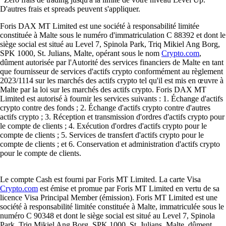
D'autres frais et spreads peuvent s'appliquer.
Foris DAX MT Limited est une société à responsabilité limitée
constituée à Malte sous le numéro d'immatriculation C 88392 et dont le
siège social est situé au Level 7, Spinola Park, Triq Mikiel Ang Borg,
SPK 1000, St. Julians, Malte, opérant sous le nom
Crypto.com
,
dûment autorisée par l'Autorité des services financiers de Malte en tant
que fournisseur de services d'actifs crypto conformément au règlement
2023/1114 sur les marchés des actifs crypto tel qu'il est mis en œuvre à
Malte par la loi sur les marchés des actifs crypto. Foris DAX MT
Limited est autorisé à fournir les services suivants : 1. Échange d'actifs
crypto contre des fonds ; 2. Échange d'actifs crypto contre d'autres
actifs crypto ; 3. Réception et transmission d'ordres d'actifs crypto pour
le compte de clients ; 4. Exécution d'ordres d'actifs crypto pour le
compte de clients ; 5. Services de transfert d'actifs crypto pour le
compte de clients ; et 6. Conservation et administration d'actifs crypto
pour le compte de clients.
Le compte Cash est fourni par Foris MT Limited. La carte Visa
Crypto.com
est émise et promue par Foris MT Limited en vertu de sa
licence Visa Principal Member (émission). Foris MT Limited est une
société à responsabilité limitée constituée à Malte, immatriculée sous le
numéro C 90348 et dont le siège social est situé au Level 7, Spinola
Park, Triq Mikiel Ang Borg, SPK 1000, St. Julians, Malte, dûment