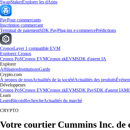
Swap
Staker
Explorer les dApps
Pay
Pour commerçants
Inscription commerçant
Terminal de paiement
SDK Pay
Plug-ins e-commerce
Prédictions
Cronos
Layer 1 compatible EVM
Explorez Cronos
Cronos PoS
Cronos EVM
Cronos zkEVM
SDK d'agent IA
Explorer
Affiliation
Institutions
Garde
Crypto.com
À propos de nous
Actualités de la société
Actualités des produits
Événem
Développeurs
Cronos PoS
Cronos EVM
Cronos zkEVM
SDK Pay
SDK d'agent IA
MC
Learn
Learn
Bitcoin
Recherche
Actualités du marché
CRYPTO
Votre courtier Cummins Inc. de 