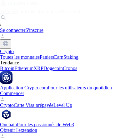
Marchés
Particuliers
Entreprises
Découvrir
/
Se connecter
S'inscrire
Crypto
Toutes les monnaies
Paniers
Earn
Staking
Tendance
Bitcoin
Ethereum
XRP
Dogecoin
Cronos
Application Crypto.com
Pour les utilisateurs du quotidien
Commencer
Crypto
Carte Visa prépayée
Level Up
Onchain
Pour les passionnés de Web3
Obtenir l'extension