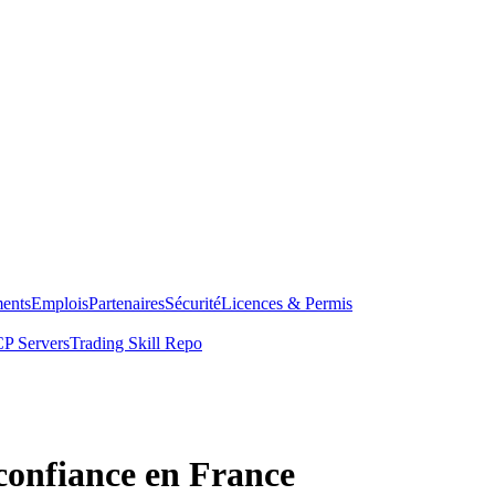
ents
Emplois
Partenaires
Sécurité
Licences & Permis
P Servers
Trading Skill Repo
confiance en France