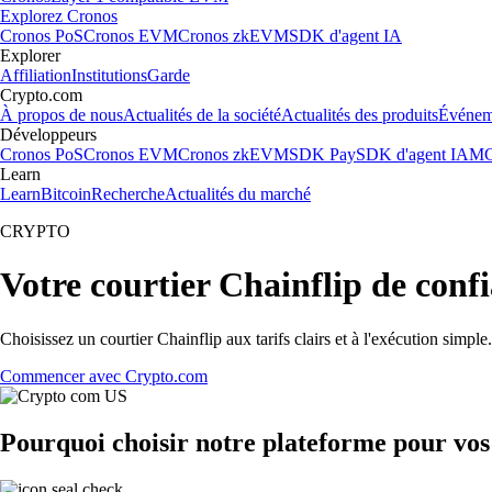
Explorez Cronos
Cronos PoS
Cronos EVM
Cronos zkEVM
SDK d'agent IA
Explorer
Affiliation
Institutions
Garde
Crypto.com
À propos de nous
Actualités de la société
Actualités des produits
Événem
Développeurs
Cronos PoS
Cronos EVM
Cronos zkEVM
SDK Pay
SDK d'agent IA
MC
Learn
Learn
Bitcoin
Recherche
Actualités du marché
CRYPTO
Votre courtier Chainflip de conf
Choisissez un courtier Chainflip aux tarifs clairs et à l'exécution simp
Commencer avec Crypto.com
Pourquoi choisir notre plateforme pour vos