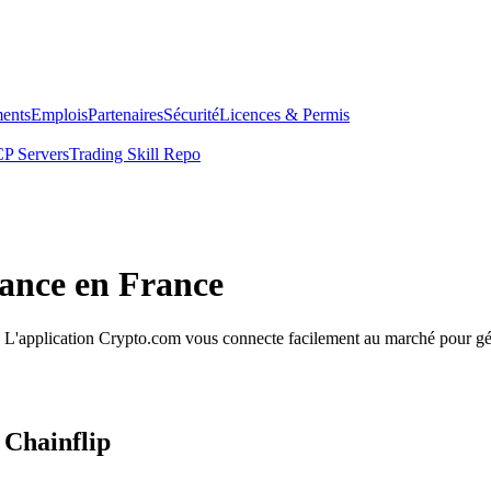
ents
Emplois
Partenaires
Sécurité
Licences & Permis
P Servers
Trading Skill Repo
iance en France
le. L'application Crypto.com vous connecte facilement au marché pour gér
 Chainflip