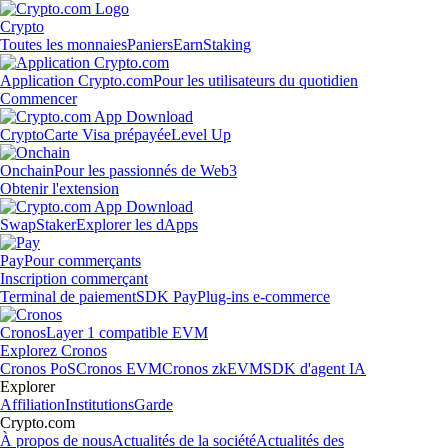
Crypto
Toutes les monnaies
Paniers
Earn
Staking
Application Crypto.com
Pour les utilisateurs du quotidien
Commencer
Crypto
Carte Visa prépayée
Level Up
Onchain
Pour les passionnés de Web3
Obtenir l'extension
Swap
Staker
Explorer les dApps
Pay
Pour commerçants
Inscription commerçant
Terminal de paiement
SDK Pay
Plug-ins e-commerce
Cronos
Layer 1 compatible EVM
Explorez Cronos
Cronos PoS
Cronos EVM
Cronos zkEVM
SDK d'agent IA
Explorer
Affiliation
Institutions
Garde
Crypto.com
À propos de nous
Actualités de la société
Actualités des