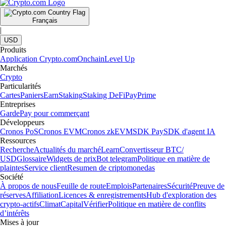
Français
|
USD
Produits
Application Crypto.com
Onchain
Level Up
Marchés
Crypto
Particularités
Cartes
Paniers
Earn
Staking
Staking DeFi
Pay
Prime
Entreprises
Garde
Pay pour commerçant
Développeurs
Cronos PoS
Cronos EVM
Cronos zkEVM
SDK Pay
SDK d'agent IA
Ressources
Recherche
Actualités du marché
Learn
Convertisseur BTC/
USD
Glossaire
Widgets de prix
Bot telegram
Politique en matière de
plaintes
Service client
Resumen de criptomonedas
Société
À propos de nous
Feuille de route
Emplois
Partenaires
Sécurité
Preuve de
réserves
Affiliation
Licences & enregistrements
Hub d'exploration des
crypto-actifs
Climat
Capital
Vérifier
Politique en matière de conflits
d’intérêts
Mises à jour