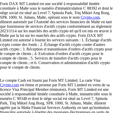
Foris DAX MT Limited est une société à responsabilité limitée
constituée à Malte sous le numéro d'immatriculation C 88392 et dont le
siège social est situé au Level 7, Spinola Park, Triq Mikiel Ang Borg,
SPK 1000, St. Julians, Malte, opérant sous le nom
Crypto.com
,
dûment autorisée par l'Autorité des services financiers de Malte en tant
que fournisseur de services d'actifs crypto conformément au règlement
2023/1114 sur les marchés des actifs crypto tel qu'il est mis en œuvre à
Malte par la loi sur les marchés des actifs crypto. Foris DAX MT
Limited est autorisé à fournir les services suivants : 1. Échange d'actifs
crypto contre des fonds ; 2. Échange d'actifs crypto contre d'autres
actifs crypto ; 3. Réception et transmission d'ordres d'actifs crypto pour
le compte de clients ; 4. Exécution d'ordres d'actifs crypto pour le
compte de clients ; 5. Services de transfert d'actifs crypto pour le
compte de clients ; et 6. Conservation et administration d'actifs crypto
pour le compte de clients.
Le compte Cash est fourni par Foris MT Limited. La carte Visa
Crypto.com
est émise et promue par Foris MT Limited en vertu de sa
licence Visa Principal Member (émission). Foris MT Limited est une
société à responsabilité limitée constituée à Malte, immatriculée sous le
numéro C 90348 et dont le siège social est situé au Level 7, Spinola
Park, Triq Mikiel Ang Borg, SPK 1000, St. Julians, Malte, dûment
agréée par la Malta Financial Services Authority en tant qu'institution
financière autorisée à émettre des monnaies électroniques en vertu de