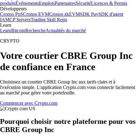
produits
Événements
Emplois
Partenaires
Sécurité
Licences & Permis
Développeurs
Cronos PoS
Cronos EVM
Cronos zkEVM
SDK Pay
SDK d'agent
IA
MCP Servers
Trading Skill Repo
Learn
Learn
Bitcoin
Recherche
Actualités du marché
CRYPTO
Votre courtier CBRE Group Inc
de confiance en France
Choisissez un courtier CBRE Group Inc aux tarifs clairs et à
l'exécution simple. L'application Crypto.com vous connecte facilement
au marché pour gérer votre portefeuille.
Commencer avec Crypto.com
Pourquoi choisir notre plateforme pour vos
CBRE Group Inc