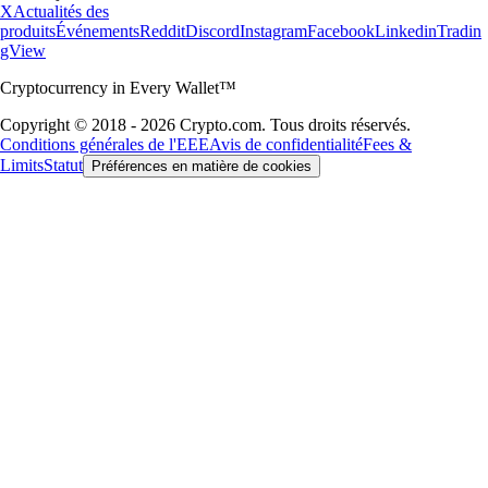
X
Actualités des
produits
Événements
Reddit
Discord
Instagram
Facebook
Linkedin
Tradin
gView
Cryptocurrency in Every Wallet™
Copyright © 2018 - 2026 Crypto.com. Tous droits réservés.
Conditions générales de l'EEE
Avis de confidentialité
Fees &
Limits
Statut
Préférences en matière de cookies