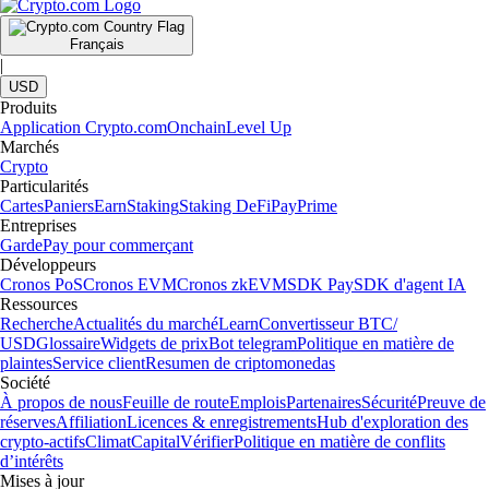
Français
|
USD
Produits
Application Crypto.com
Onchain
Level Up
Marchés
Crypto
Particularités
Cartes
Paniers
Earn
Staking
Staking DeFi
Pay
Prime
Entreprises
Garde
Pay pour commerçant
Développeurs
Cronos PoS
Cronos EVM
Cronos zkEVM
SDK Pay
SDK d'agent IA
Ressources
Recherche
Actualités du marché
Learn
Convertisseur BTC/
USD
Glossaire
Widgets de prix
Bot telegram
Politique en matière de
plaintes
Service client
Resumen de criptomonedas
Société
À propos de nous
Feuille de route
Emplois
Partenaires
Sécurité
Preuve de
réserves
Affiliation
Licences & enregistrements
Hub d'exploration des
crypto-actifs
Climat
Capital
Vérifier
Politique en matière de conflits
d’intérêts
Mises à jour