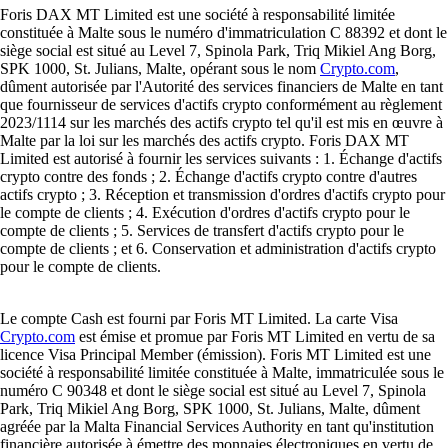
Foris DAX MT Limited est une société à responsabilité limitée
constituée à Malte sous le numéro d'immatriculation C 88392 et dont le
siège social est situé au Level 7, Spinola Park, Triq Mikiel Ang Borg,
SPK 1000, St. Julians, Malte, opérant sous le nom
Crypto.com
,
dûment autorisée par l'Autorité des services financiers de Malte en tant
que fournisseur de services d'actifs crypto conformément au règlement
2023/1114 sur les marchés des actifs crypto tel qu'il est mis en œuvre à
Malte par la loi sur les marchés des actifs crypto. Foris DAX MT
Limited est autorisé à fournir les services suivants : 1. Échange d'actifs
crypto contre des fonds ; 2. Échange d'actifs crypto contre d'autres
actifs crypto ; 3. Réception et transmission d'ordres d'actifs crypto pour
le compte de clients ; 4. Exécution d'ordres d'actifs crypto pour le
compte de clients ; 5. Services de transfert d'actifs crypto pour le
compte de clients ; et 6. Conservation et administration d'actifs crypto
pour le compte de clients.
Le compte Cash est fourni par Foris MT Limited. La carte Visa
Crypto.com
est émise et promue par Foris MT Limited en vertu de sa
licence Visa Principal Member (émission). Foris MT Limited est une
société à responsabilité limitée constituée à Malte, immatriculée sous le
numéro C 90348 et dont le siège social est situé au Level 7, Spinola
Park, Triq Mikiel Ang Borg, SPK 1000, St. Julians, Malte, dûment
agréée par la Malta Financial Services Authority en tant qu'institution
financière autorisée à émettre des monnaies électroniques en vertu de