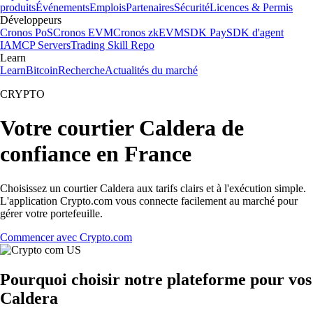
produits
Événements
Emplois
Partenaires
Sécurité
Licences & Permis
Développeurs
Cronos PoS
Cronos EVM
Cronos zkEVM
SDK Pay
SDK d'agent
IA
MCP Servers
Trading Skill Repo
Learn
Learn
Bitcoin
Recherche
Actualités du marché
CRYPTO
Votre courtier Caldera de
confiance en France
Choisissez un courtier Caldera aux tarifs clairs et à l'exécution simple.
L'application Crypto.com vous connecte facilement au marché pour
gérer votre portefeuille.
Commencer avec Crypto.com
Pourquoi choisir notre plateforme pour vos
Caldera