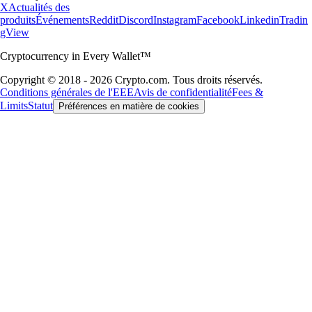
X
Actualités des
produits
Événements
Reddit
Discord
Instagram
Facebook
Linkedin
Tradin
gView
Cryptocurrency in Every Wallet™
Copyright © 2018 - 2026 Crypto.com. Tous droits réservés.
Conditions générales de l'EEE
Avis de confidentialité
Fees &
Limits
Statut
Préférences en matière de cookies