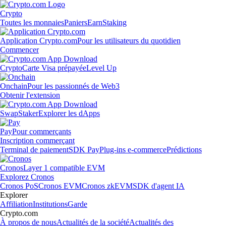
Crypto
Toutes les monnaies
Paniers
Earn
Staking
Application Crypto.com
Pour les utilisateurs du quotidien
Commencer
Crypto
Carte Visa prépayée
Level Up
Onchain
Pour les passionnés de Web3
Obtenir l'extension
Swap
Staker
Explorer les dApps
Pay
Pour commerçants
Inscription commerçant
Terminal de paiement
SDK Pay
Plug-ins e-commerce
Prédictions
Cronos
Layer 1 compatible EVM
Explorez Cronos
Cronos PoS
Cronos EVM
Cronos zkEVM
SDK d'agent IA
Explorer
Affiliation
Institutions
Garde
Crypto.com
À propos de nous
Actualités de la société
Actualités des