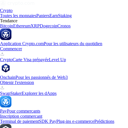
Crypto
Toutes les monnaies
Paniers
Earn
Staking
Tendance
Bitcoin
Ethereum
XRP
Dogecoin
Cronos
Application Crypto.com
Pour les utilisateurs du quotidien
Commencer
Crypto
Carte Visa prépayée
Level Up
Onchain
Pour les passionnés de Web3
Obtenir l'extension
Swap
Staker
Explorer les dApps
Pay
Pour commerçants
Inscription commerçant
Terminal de paiement
SDK Pay
Plug-ins e-commerce
Prédictions