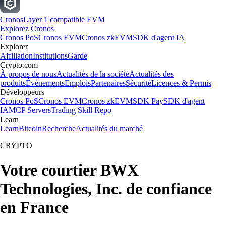
Cronos
Layer 1 compatible EVM
Explorez Cronos
Cronos PoS
Cronos EVM
Cronos zkEVM
SDK d'agent IA
Explorer
Affiliation
Institutions
Garde
Crypto.com
À propos de nous
Actualités de la société
Actualités des
produits
Événements
Emplois
Partenaires
Sécurité
Licences & Permis
Développeurs
Cronos PoS
Cronos EVM
Cronos zkEVM
SDK Pay
SDK d'agent
IA
MCP Servers
Trading Skill Repo
Learn
Learn
Bitcoin
Recherche
Actualités du marché
CRYPTO
Votre courtier BWX
Technologies, Inc. de confiance
en France