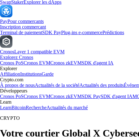
Swap
Staker
Explorer les dApps
Pay
Pour commerçants
Inscription commerçant
Terminal de paiement
SDK Pay
Plug-ins e-commerce
Prédictions
Cronos
Layer 1 compatible EVM
Explorez Cronos
Cronos PoS
Cronos EVM
Cronos zkEVM
SDK d'agent IA
Explorer
Affiliation
Institutions
Garde
Crypto.com
À propos de nous
Actualités de la société
Actualités des produits
Événem
Développeurs
Cronos PoS
Cronos EVM
Cronos zkEVM
SDK Pay
SDK d'agent IA
MC
Learn
Learn
Bitcoin
Recherche
Actualités du marché
CRYPTO
Votre courtier Global X Cyberse