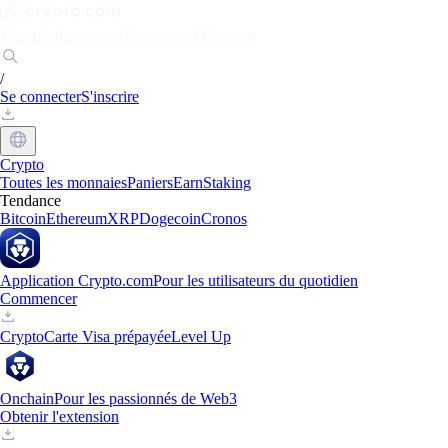
Marchés
Particuliers
Entreprises
Découvrir
/
Se connecter
S'inscrire
Crypto
Toutes les monnaies
Paniers
Earn
Staking
Tendance
Bitcoin
Ethereum
XRP
Dogecoin
Cronos
Application Crypto.com
Pour les utilisateurs du quotidien
Commencer
Crypto
Carte Visa prépayée
Level Up
Onchain
Pour les passionnés de Web3
Obtenir l'extension