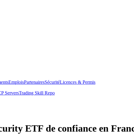
ents
Emplois
Partenaires
Sécurité
Licences & Permis
P Servers
Trading Skill Repo
curity ETF de confiance en Fran