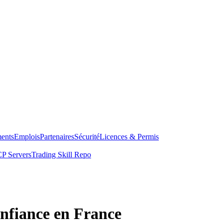
ents
Emplois
Partenaires
Sécurité
Licences & Permis
P Servers
Trading Skill Repo
nfiance en France