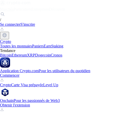
Marchés
Particuliers
Entreprises
Découvrir
/
Se connecter
S'inscrire
Crypto
Toutes les monnaies
Paniers
Earn
Staking
Tendance
Bitcoin
Ethereum
XRP
Dogecoin
Cronos
Application Crypto.com
Pour les utilisateurs du quotidien
Commencer
Crypto
Carte Visa prépayée
Level Up
Onchain
Pour les passionnés de Web3
Obtenir l'extension