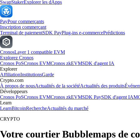
Swap
Staker
Explorer les dApps
Pay
Pour commerçants
Inscription commerçant
Terminal de paiement
SDK Pay
Plug-ins e-commerce
Prédictions
Cronos
Layer 1 compatible EVM
Explorez Cronos
Cronos PoS
Cronos EVM
Cronos zkEVM
SDK d'agent IA
Explorer
Affiliation
Institutions
Garde
Crypto.com
À propos de nous
Actualités de la société
Actualités des produits
Événem
Développeurs
Cronos PoS
Cronos EVM
Cronos zkEVM
SDK Pay
SDK d'agent IA
MC
Learn
Learn
Bitcoin
Recherche
Actualités du marché
CRYPTO
Votre courtier Bubblemaps de co