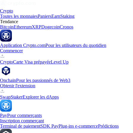
Crypto
Toutes les monnaies
Paniers
Earn
Staking
Tendance
Bitcoin
Ethereum
XRP
Dogecoin
Cronos
Application Crypto.com
Pour les utilisateurs du quotidien
Commencer
Crypto
Carte Visa prépayée
Level Up
Onchain
Pour les passionnés de Web3
Obtenir l'extension
Swap
Staker
Explorer les dApps
Pay
Pour commerçants
Inscription commerçant
Terminal de paiement
SDK Pay
Plug-ins e-commerce
Prédictions