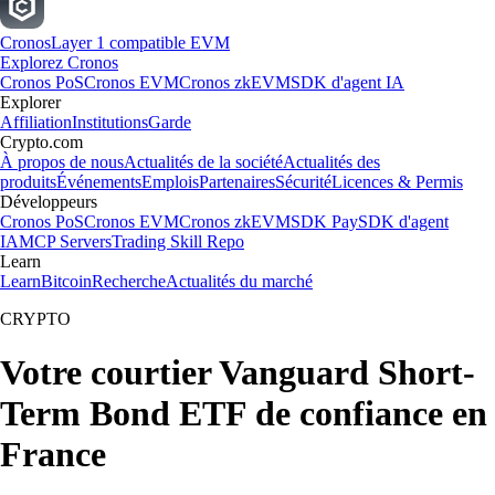
Cronos
Layer 1 compatible EVM
Explorez Cronos
Cronos PoS
Cronos EVM
Cronos zkEVM
SDK d'agent IA
Explorer
Affiliation
Institutions
Garde
Crypto.com
À propos de nous
Actualités de la société
Actualités des
produits
Événements
Emplois
Partenaires
Sécurité
Licences & Permis
Développeurs
Cronos PoS
Cronos EVM
Cronos zkEVM
SDK Pay
SDK d'agent
IA
MCP Servers
Trading Skill Repo
Learn
Learn
Bitcoin
Recherche
Actualités du marché
CRYPTO
Votre courtier Vanguard Short-
Term Bond ETF de confiance en
France