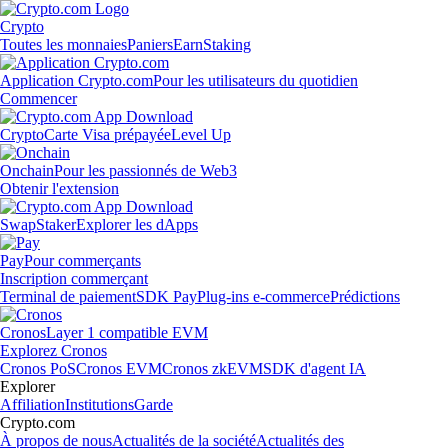
Crypto
Toutes les monnaies
Paniers
Earn
Staking
Application Crypto.com
Pour les utilisateurs du quotidien
Commencer
Crypto
Carte Visa prépayée
Level Up
Onchain
Pour les passionnés de Web3
Obtenir l'extension
Swap
Staker
Explorer les dApps
Pay
Pour commerçants
Inscription commerçant
Terminal de paiement
SDK Pay
Plug-ins e-commerce
Prédictions
Cronos
Layer 1 compatible EVM
Explorez Cronos
Cronos PoS
Cronos EVM
Cronos zkEVM
SDK d'agent IA
Explorer
Affiliation
Institutions
Garde
Crypto.com
À propos de nous
Actualités de la société
Actualités des