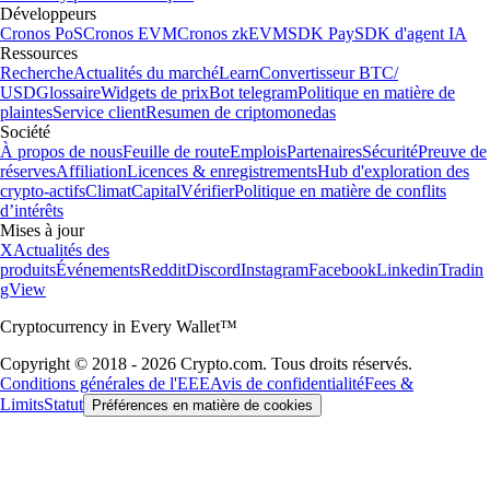
Développeurs
Cronos PoS
Cronos EVM
Cronos zkEVM
SDK Pay
SDK d'agent IA
Ressources
Recherche
Actualités du marché
Learn
Convertisseur BTC/
USD
Glossaire
Widgets de prix
Bot telegram
Politique en matière de
plaintes
Service client
Resumen de criptomonedas
Société
À propos de nous
Feuille de route
Emplois
Partenaires
Sécurité
Preuve de
réserves
Affiliation
Licences & enregistrements
Hub d'exploration des
crypto-actifs
Climat
Capital
Vérifier
Politique en matière de conflits
d’intérêts
Mises à jour
X
Actualités des
produits
Événements
Reddit
Discord
Instagram
Facebook
Linkedin
Tradin
gView
Cryptocurrency in Every Wallet™
Copyright © 2018 - 2026 Crypto.com. Tous droits réservés.
Conditions générales de l'EEE
Avis de confidentialité
Fees &
Limits
Statut
Préférences en matière de cookies