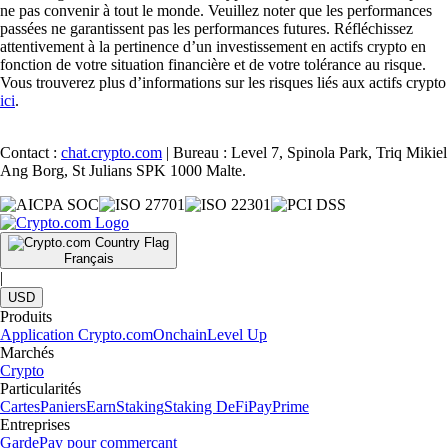
ne pas convenir à tout le monde. Veuillez noter que les performances
passées ne garantissent pas les performances futures. Réfléchissez
attentivement à la pertinence d’un investissement en actifs crypto en
fonction de votre situation financière et de votre tolérance au risque.
Vous trouverez plus d’informations sur les risques liés aux actifs crypto
ici
.
Contact :
chat.crypto.com
| Bureau : Level 7, Spinola Park, Triq Mikiel
Ang Borg, St Julians SPK 1000 Malte.
Français
|
USD
Produits
Application Crypto.com
Onchain
Level Up
Marchés
Crypto
Particularités
Cartes
Paniers
Earn
Staking
Staking DeFi
Pay
Prime
Entreprises
Garde
Pay pour commerçant