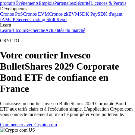
produits
Événements
Emplois
Partenaires
Sécurité
Licences & Permis
Développeurs
Cronos PoS
Cronos EVM
Cronos zkEVM
SDK Pay
SDK d'agent
IA
MCP Servers
Trading Skill Repo
Learn
Learn
Bitcoin
Recherche
Actualités du marché
CRYPTO
Votre courtier Invesco
BulletShares 2029 Corporate
Bond ETF de confiance en
France
Choisissez un courtier Invesco BulletShares 2029 Corporate Bond
ETF aux tarifs clairs et à l'exécution simple. L'application Crypto.com
vous connecte facilement au marché pour gérer votre portefeuille.
Commencer avec Crypto.com