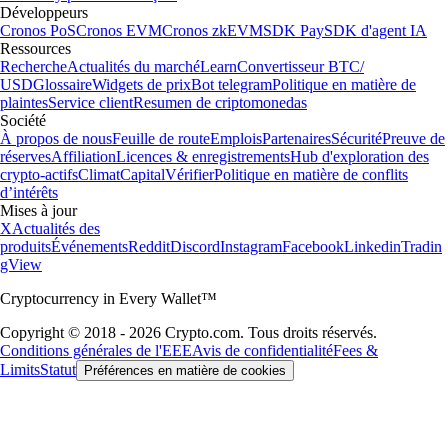
Développeurs
Cronos PoS
Cronos EVM
Cronos zkEVM
SDK Pay
SDK d'agent IA
Ressources
Recherche
Actualités du marché
Learn
Convertisseur BTC/
USD
Glossaire
Widgets de prix
Bot telegram
Politique en matière de
plaintes
Service client
Resumen de criptomonedas
Société
À propos de nous
Feuille de route
Emplois
Partenaires
Sécurité
Preuve de
réserves
Affiliation
Licences & enregistrements
Hub d'exploration des
crypto-actifs
Climat
Capital
Vérifier
Politique en matière de conflits
d’intérêts
Mises à jour
X
Actualités des
produits
Événements
Reddit
Discord
Instagram
Facebook
Linkedin
Tradin
gView
Cryptocurrency in Every Wallet™
Copyright © 2018 - 2026 Crypto.com. Tous droits réservés.
Conditions générales de l'EEE
Avis de confidentialité
Fees &
Limits
Statut
Préférences en matière de cookies