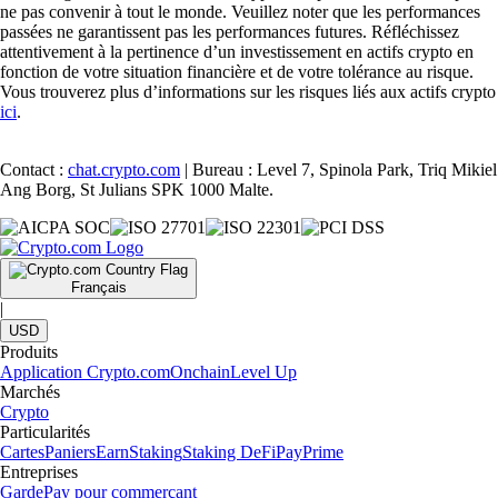
ne pas convenir à tout le monde. Veuillez noter que les performances
passées ne garantissent pas les performances futures. Réfléchissez
attentivement à la pertinence d’un investissement en actifs crypto en
fonction de votre situation financière et de votre tolérance au risque.
Vous trouverez plus d’informations sur les risques liés aux actifs crypto
ici
.
Contact :
chat.crypto.com
| Bureau : Level 7, Spinola Park, Triq Mikiel
Ang Borg, St Julians SPK 1000 Malte.
Français
|
USD
Produits
Application Crypto.com
Onchain
Level Up
Marchés
Crypto
Particularités
Cartes
Paniers
Earn
Staking
Staking DeFi
Pay
Prime
Entreprises
Garde
Pay pour commerçant