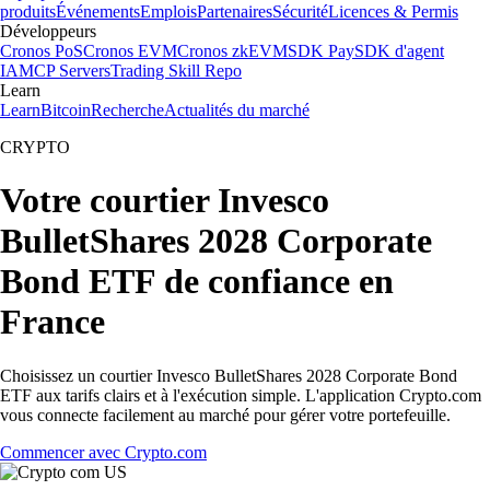
produits
Événements
Emplois
Partenaires
Sécurité
Licences & Permis
Développeurs
Cronos PoS
Cronos EVM
Cronos zkEVM
SDK Pay
SDK d'agent
IA
MCP Servers
Trading Skill Repo
Learn
Learn
Bitcoin
Recherche
Actualités du marché
CRYPTO
Votre courtier Invesco
BulletShares 2028 Corporate
Bond ETF de confiance en
France
Choisissez un courtier Invesco BulletShares 2028 Corporate Bond
ETF aux tarifs clairs et à l'exécution simple. L'application Crypto.com
vous connecte facilement au marché pour gérer votre portefeuille.
Commencer avec Crypto.com