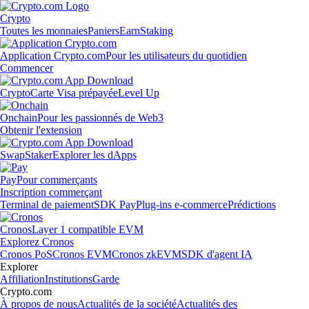
Crypto
Toutes les monnaies
Paniers
Earn
Staking
Application Crypto.com
Pour les utilisateurs du quotidien
Commencer
Crypto
Carte Visa prépayée
Level Up
Onchain
Pour les passionnés de Web3
Obtenir l'extension
Swap
Staker
Explorer les dApps
Pay
Pour commerçants
Inscription commerçant
Terminal de paiement
SDK Pay
Plug-ins e-commerce
Prédictions
Cronos
Layer 1 compatible EVM
Explorez Cronos
Cronos PoS
Cronos EVM
Cronos zkEVM
SDK d'agent IA
Explorer
Affiliation
Institutions
Garde
Crypto.com
À propos de nous
Actualités de la société
Actualités des