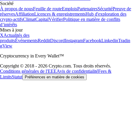
Société
À propos de nous
Feuille de route
Emplois
Partenaires
Sécurité
Preuve de
réserves
Affiliation
Licences & enregistrements
Hub d'exploration des
crypto-actifs
Climat
Capital
Vérifier
Politique en matière de conflits
d’intérêts
Mises à jour
X
Actualités des
produits
Événements
Reddit
Discord
Instagram
Facebook
Linkedin
Tradin
gView
Cryptocurrency in Every Wallet™
Copyright © 2018 - 2026 Crypto.com. Tous droits réservés.
Conditions générales de l'EEE
Avis de confidentialité
Fees &
Limits
Statut
Préférences en matière de cookies