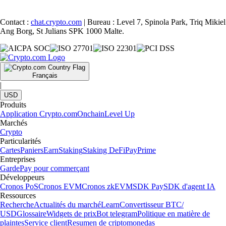
Contact :
chat.crypto.com
| Bureau : Level 7, Spinola Park, Triq Mikiel
Ang Borg, St Julians SPK 1000 Malte.
Français
|
USD
Produits
Application Crypto.com
Onchain
Level Up
Marchés
Crypto
Particularités
Cartes
Paniers
Earn
Staking
Staking DeFi
Pay
Prime
Entreprises
Garde
Pay pour commerçant
Développeurs
Cronos PoS
Cronos EVM
Cronos zkEVM
SDK Pay
SDK d'agent IA
Ressources
Recherche
Actualités du marché
Learn
Convertisseur BTC/
USD
Glossaire
Widgets de prix
Bot telegram
Politique en matière de
plaintes
Service client
Resumen de criptomonedas