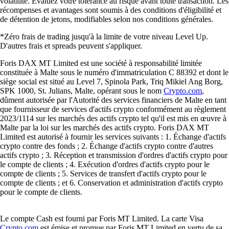
volatilité. Évaluez votre tolérance au risque avant toute transaction. Les
récompenses et avantages sont soumis à des conditions d'éligibilité et
de détention de jetons, modifiables selon nos conditions générales.
*Zéro frais de trading jusqu'à la limite de votre niveau Level Up.
D'autres frais et spreads peuvent s'appliquer.
Foris DAX MT Limited est une société à responsabilité limitée
constituée à Malte sous le numéro d'immatriculation C 88392 et dont le
siège social est situé au Level 7, Spinola Park, Triq Mikiel Ang Borg,
SPK 1000, St. Julians, Malte, opérant sous le nom
Crypto.com
,
dûment autorisée par l'Autorité des services financiers de Malte en tant
que fournisseur de services d'actifs crypto conformément au règlement
2023/1114 sur les marchés des actifs crypto tel qu'il est mis en œuvre à
Malte par la loi sur les marchés des actifs crypto. Foris DAX MT
Limited est autorisé à fournir les services suivants : 1. Échange d'actifs
crypto contre des fonds ; 2. Échange d'actifs crypto contre d'autres
actifs crypto ; 3. Réception et transmission d'ordres d'actifs crypto pour
le compte de clients ; 4. Exécution d'ordres d'actifs crypto pour le
compte de clients ; 5. Services de transfert d'actifs crypto pour le
compte de clients ; et 6. Conservation et administration d'actifs crypto
pour le compte de clients.
Le compte Cash est fourni par Foris MT Limited. La carte Visa
Crypto.com
est émise et promue par Foris MT Limited en vertu de sa