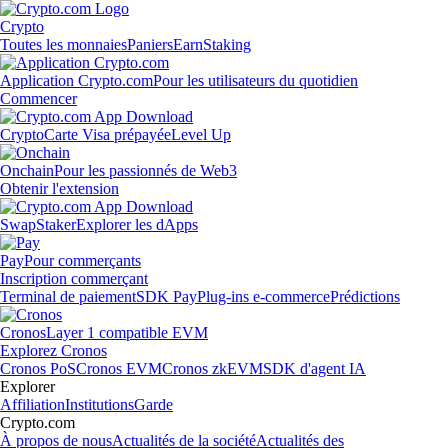
Crypto
Toutes les monnaies
Paniers
Earn
Staking
Application Crypto.com
Pour les utilisateurs du quotidien
Commencer
Crypto
Carte Visa prépayée
Level Up
Onchain
Pour les passionnés de Web3
Obtenir l'extension
Swap
Staker
Explorer les dApps
Pay
Pour commerçants
Inscription commerçant
Terminal de paiement
SDK Pay
Plug-ins e-commerce
Prédictions
Cronos
Layer 1 compatible EVM
Explorez Cronos
Cronos PoS
Cronos EVM
Cronos zkEVM
SDK d'agent IA
Explorer
Affiliation
Institutions
Garde
Crypto.com
À propos de nous
Actualités de la société
Actualités des