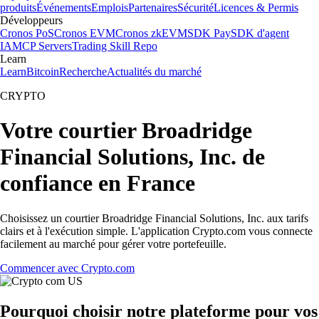
produits
Événements
Emplois
Partenaires
Sécurité
Licences & Permis
Développeurs
Cronos PoS
Cronos EVM
Cronos zkEVM
SDK Pay
SDK d'agent
IA
MCP Servers
Trading Skill Repo
Learn
Learn
Bitcoin
Recherche
Actualités du marché
CRYPTO
Votre courtier Broadridge
Financial Solutions, Inc. de
confiance en France
Choisissez un courtier Broadridge Financial Solutions, Inc. aux tarifs
clairs et à l'exécution simple. L'application Crypto.com vous connecte
facilement au marché pour gérer votre portefeuille.
Commencer avec Crypto.com
Pourquoi choisir notre plateforme pour vos