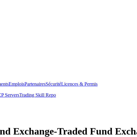
ents
Emplois
Partenaires
Sécurité
Licences & Permis
P Servers
Trading Skill Repo
ond Exchange-Traded Fund Exch