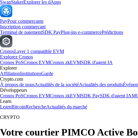
Swap
Staker
Explorer les dApps
Pay
Pour commerçants
Inscription commerçant
Terminal de paiement
SDK Pay
Plug-ins e-commerce
Prédictions
Cronos
Layer 1 compatible EVM
Explorez Cronos
Cronos PoS
Cronos EVM
Cronos zkEVM
SDK d'agent IA
Explorer
Affiliation
Institutions
Garde
Crypto.com
À propos de nous
Actualités de la société
Actualités des produits
Événem
Développeurs
Cronos PoS
Cronos EVM
Cronos zkEVM
SDK Pay
SDK d'agent IA
MC
Learn
Learn
Bitcoin
Recherche
Actualités du marché
CRYPTO
Votre courtier PIMCO Active B