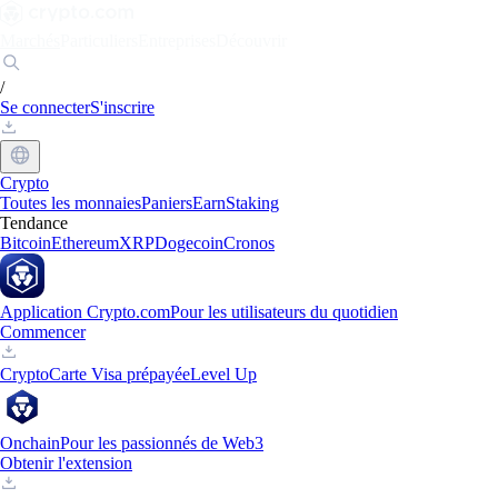
Marchés
Particuliers
Entreprises
Découvrir
/
Se connecter
S'inscrire
Crypto
Toutes les monnaies
Paniers
Earn
Staking
Tendance
Bitcoin
Ethereum
XRP
Dogecoin
Cronos
Application Crypto.com
Pour les utilisateurs du quotidien
Commencer
Crypto
Carte Visa prépayée
Level Up
Onchain
Pour les passionnés de Web3
Obtenir l'extension