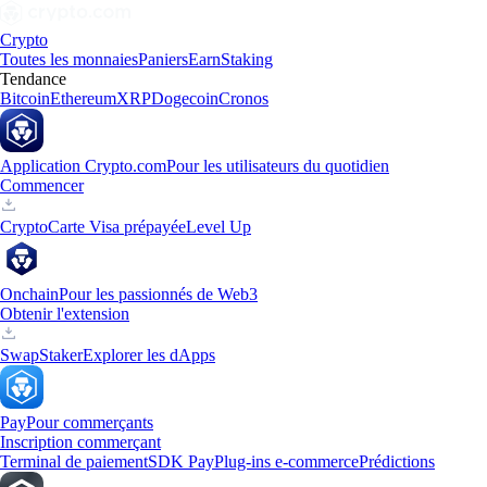
Crypto
Toutes les monnaies
Paniers
Earn
Staking
Tendance
Bitcoin
Ethereum
XRP
Dogecoin
Cronos
Application Crypto.com
Pour les utilisateurs du quotidien
Commencer
Crypto
Carte Visa prépayée
Level Up
Onchain
Pour les passionnés de Web3
Obtenir l'extension
Swap
Staker
Explorer les dApps
Pay
Pour commerçants
Inscription commerçant
Terminal de paiement
SDK Pay
Plug-ins e-commerce
Prédictions