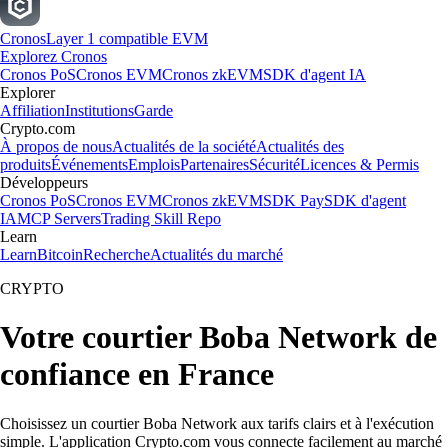
Cronos
Layer 1 compatible EVM
Explorez Cronos
Cronos PoS
Cronos EVM
Cronos zkEVM
SDK d'agent IA
Explorer
Affiliation
Institutions
Garde
Crypto.com
À propos de nous
Actualités de la société
Actualités des
produits
Événements
Emplois
Partenaires
Sécurité
Licences & Permis
Développeurs
Cronos PoS
Cronos EVM
Cronos zkEVM
SDK Pay
SDK d'agent
IA
MCP Servers
Trading Skill Repo
Learn
Learn
Bitcoin
Recherche
Actualités du marché
CRYPTO
Votre courtier Boba Network de
confiance en France
Choisissez un courtier Boba Network aux tarifs clairs et à l'exécution
simple. L'application Crypto.com vous connecte facilement au marché