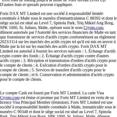
D'autres frais et spreads peuvent s'appliquer.
Foris DAX MT Limited est une société à responsabilité limitée
constituée à Malte sous le numéro d'immatriculation C 88392 et dont le
siège social est situé au Level 7, Spinola Park, Triq Mikiel Ang Borg,
SPK 1000, St. Julians, Malte, opérant sous le nom
Crypto.com
,
dûment autorisée par l'Autorité des services financiers de Malte en tant
que fournisseur de services d'actifs crypto conformément au règlement
2023/1114 sur les marchés des actifs crypto tel qu'il est mis en œuvre à
Malte par la loi sur les marchés des actifs crypto. Foris DAX MT
Limited est autorisé à fournir les services suivants : 1. Échange d'actifs
crypto contre des fonds ; 2. Échange d'actifs crypto contre d'autres
actifs crypto ; 3. Réception et transmission d'ordres d'actifs crypto pour
le compte de clients ; 4. Exécution d'ordres d'actifs crypto pour le
compte de clients ; 5. Services de transfert d'actifs crypto pour le
compte de clients ; et 6. Conservation et administration d'actifs crypto
pour le compte de clients.
Le compte Cash est fourni par Foris MT Limited. La carte Visa
Crypto.com
est émise et promue par Foris MT Limited en vertu de sa
licence Visa Principal Member (émission). Foris MT Limited est une
société à responsabilité limitée constituée à Malte, immatriculée sous le
numéro C 90348 et dont le siège social est situé au Level 7, Spinola
Park, Triq Mikiel Ang Borg, SPK 1000, St. Julians, Malte, dûment