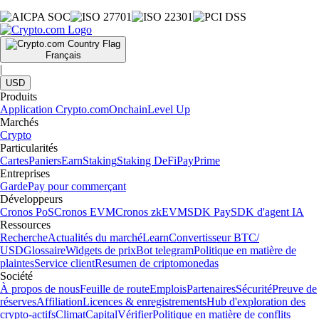
Français
|
USD
Produits
Application Crypto.com
Onchain
Level Up
Marchés
Crypto
Particularités
Cartes
Paniers
Earn
Staking
Staking DeFi
Pay
Prime
Entreprises
Garde
Pay pour commerçant
Développeurs
Cronos PoS
Cronos EVM
Cronos zkEVM
SDK Pay
SDK d'agent IA
Ressources
Recherche
Actualités du marché
Learn
Convertisseur BTC/
USD
Glossaire
Widgets de prix
Bot telegram
Politique en matière de
plaintes
Service client
Resumen de criptomonedas
Société
À propos de nous
Feuille de route
Emplois
Partenaires
Sécurité
Preuve de
réserves
Affiliation
Licences & enregistrements
Hub d'exploration des
crypto-actifs
Climat
Capital
Vérifier
Politique en matière de conflits