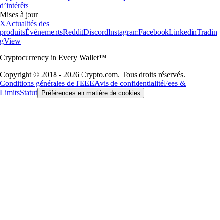
d’intérêts
Mises à jour
X
Actualités des
produits
Événements
Reddit
Discord
Instagram
Facebook
Linkedin
Tradin
gView
Cryptocurrency in Every Wallet™
Copyright © 2018 - 2026 Crypto.com. Tous droits réservés.
Conditions générales de l'EEE
Avis de confidentialité
Fees &
Limits
Statut
Préférences en matière de cookies