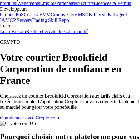
produits
Événements
Emplois
Partenaires
Sécurité
Licences & Permis
Développeurs
Cronos PoS
Cronos EVM
Cronos zkEVM
SDK Pay
SDK d'agent
IA
MCP Servers
Trading Skill Repo
Learn
Learn
Bitcoin
Recherche
Actualités du marché
CRYPTO
Votre courtier Brookfield
Corporation de confiance en
France
Choisissez un courtier Brookfield Corporation aux tarifs clairs et à
l'exécution simple. L'application Crypto.com vous connecte facilement
au marché pour gérer votre portefeuille.
Commencer avec Crypto.com
Pourquoi choisir notre plateforme pour vos