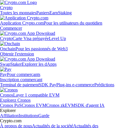
Crypto
Toutes les monnaies
Paniers
Earn
Staking
Application Crypto.com
Pour les utilisateurs du quotidien
Commencer
Crypto
Carte Visa prépayée
Level Up
Onchain
Pour les passionnés de Web3
Obtenir l'extension
Swap
Staker
Explorer les dApps
Pay
Pour commerçants
Inscription commerçant
Terminal de paiement
SDK Pay
Plug-ins e-commerce
Prédictions
Cronos
Layer 1 compatible EVM
Explorez Cronos
Cronos PoS
Cronos EVM
Cronos zkEVM
SDK d'agent IA
Explorer
Affiliation
Institutions
Garde
Crypto.com
À propos de nous
Actualités de la société
Actualités des