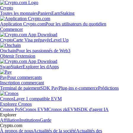
Crypto
Toutes les monnaies
Paniers
Earn
Staking
Application Crypto.com
Pour les utilisateurs du quotidien
Commencer
Crypto
Carte Visa prépayée
Level Up
Onchain
Pour les passionnés de Web3
Obtenir l'extension
Swap
Staker
Explorer les dApps
Pay
Pour commerçants
Inscription commerçant
Terminal de paiement
SDK Pay
Plug-ins e-commerce
Prédictions
Cronos
Layer 1 compatible EVM
Explorez Cronos
Cronos PoS
Cronos EVM
Cronos zkEVM
SDK d'agent IA
Explorer
Affiliation
Institutions
Garde
Crypto.com
À propos de nous
Actualités de la société
Actualités des