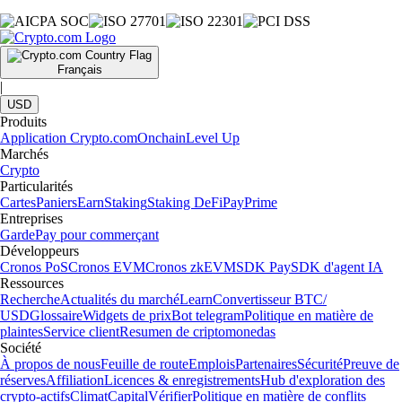
Français
|
USD
Produits
Application Crypto.com
Onchain
Level Up
Marchés
Crypto
Particularités
Cartes
Paniers
Earn
Staking
Staking DeFi
Pay
Prime
Entreprises
Garde
Pay pour commerçant
Développeurs
Cronos PoS
Cronos EVM
Cronos zkEVM
SDK Pay
SDK d'agent IA
Ressources
Recherche
Actualités du marché
Learn
Convertisseur BTC/
USD
Glossaire
Widgets de prix
Bot telegram
Politique en matière de
plaintes
Service client
Resumen de criptomonedas
Société
À propos de nous
Feuille de route
Emplois
Partenaires
Sécurité
Preuve de
réserves
Affiliation
Licences & enregistrements
Hub d'exploration des
crypto-actifs
Climat
Capital
Vérifier
Politique en matière de conflits