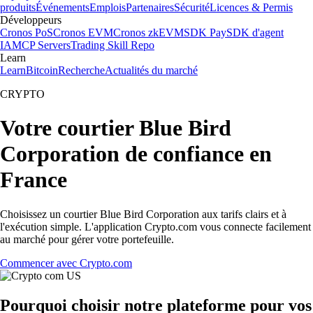
produits
Événements
Emplois
Partenaires
Sécurité
Licences & Permis
Développeurs
Cronos PoS
Cronos EVM
Cronos zkEVM
SDK Pay
SDK d'agent
IA
MCP Servers
Trading Skill Repo
Learn
Learn
Bitcoin
Recherche
Actualités du marché
CRYPTO
Votre courtier Blue Bird
Corporation de confiance en
France
Choisissez un courtier Blue Bird Corporation aux tarifs clairs et à
l'exécution simple. L'application Crypto.com vous connecte facilement
au marché pour gérer votre portefeuille.
Commencer avec Crypto.com
Pourquoi choisir notre plateforme pour vos