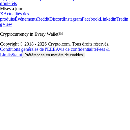
d’intérêts
Mises à jour
X
Actualités des
produits
Événements
Reddit
Discord
Instagram
Facebook
Linkedin
Tradin
gView
Cryptocurrency in Every Wallet™
Copyright © 2018 - 2026 Crypto.com. Tous droits réservés.
Conditions générales de l'EEE
Avis de confidentialité
Fees &
Limits
Statut
Préférences en matière de cookies