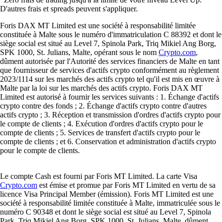
D'autres frais et spreads peuvent s'appliquer.
Foris DAX MT Limited est une société à responsabilité limitée
constituée à Malte sous le numéro d'immatriculation C 88392 et dont le
siège social est situé au Level 7, Spinola Park, Triq Mikiel Ang Borg,
SPK 1000, St. Julians, Malte, opérant sous le nom
Crypto.com
,
dûment autorisée par l'Autorité des services financiers de Malte en tant
que fournisseur de services d'actifs crypto conformément au règlement
2023/1114 sur les marchés des actifs crypto tel qu'il est mis en œuvre à
Malte par la loi sur les marchés des actifs crypto. Foris DAX MT
Limited est autorisé à fournir les services suivants : 1. Échange d'actifs
crypto contre des fonds ; 2. Échange d'actifs crypto contre d'autres
actifs crypto ; 3. Réception et transmission d'ordres d'actifs crypto pour
le compte de clients ; 4. Exécution d'ordres d'actifs crypto pour le
compte de clients ; 5. Services de transfert d'actifs crypto pour le
compte de clients ; et 6. Conservation et administration d'actifs crypto
pour le compte de clients.
Le compte Cash est fourni par Foris MT Limited. La carte Visa
Crypto.com
est émise et promue par Foris MT Limited en vertu de sa
licence Visa Principal Member (émission). Foris MT Limited est une
société à responsabilité limitée constituée à Malte, immatriculée sous le
numéro C 90348 et dont le siège social est situé au Level 7, Spinola
Park, Triq Mikiel Ang Borg, SPK 1000, St. Julians, Malte, dûment