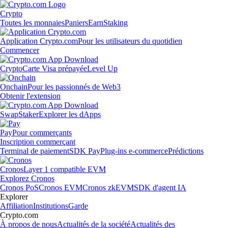
Crypto
Toutes les monnaies
Paniers
Earn
Staking
Application Crypto.com
Pour les utilisateurs du quotidien
Commencer
Crypto
Carte Visa prépayée
Level Up
Onchain
Pour les passionnés de Web3
Obtenir l'extension
Swap
Staker
Explorer les dApps
Pay
Pour commerçants
Inscription commerçant
Terminal de paiement
SDK Pay
Plug-ins e-commerce
Prédictions
Cronos
Layer 1 compatible EVM
Explorez Cronos
Cronos PoS
Cronos EVM
Cronos zkEVM
SDK d'agent IA
Explorer
Affiliation
Institutions
Garde
Crypto.com
À propos de nous
Actualités de la société
Actualités des