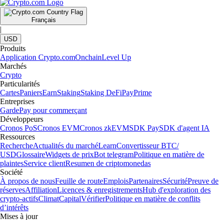
Français
|
USD
Produits
Application Crypto.com
Onchain
Level Up
Marchés
Crypto
Particularités
Cartes
Paniers
Earn
Staking
Staking DeFi
Pay
Prime
Entreprises
Garde
Pay pour commerçant
Développeurs
Cronos PoS
Cronos EVM
Cronos zkEVM
SDK Pay
SDK d'agent IA
Ressources
Recherche
Actualités du marché
Learn
Convertisseur BTC/
USD
Glossaire
Widgets de prix
Bot telegram
Politique en matière de
plaintes
Service client
Resumen de criptomonedas
Société
À propos de nous
Feuille de route
Emplois
Partenaires
Sécurité
Preuve de
réserves
Affiliation
Licences & enregistrements
Hub d'exploration des
crypto-actifs
Climat
Capital
Vérifier
Politique en matière de conflits
d’intérêts
Mises à jour