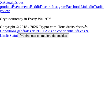
X
Actualités des
produits
Événements
Reddit
Discord
Instagram
Facebook
Linkedin
Tradin
gView
Cryptocurrency in Every Wallet™
Copyright © 2018 - 2026 Crypto.com. Tous droits réservés.
Conditions générales de l'EEE
Avis de confidentialité
Fees &
Limits
Statut
Préférences en matière de cookies