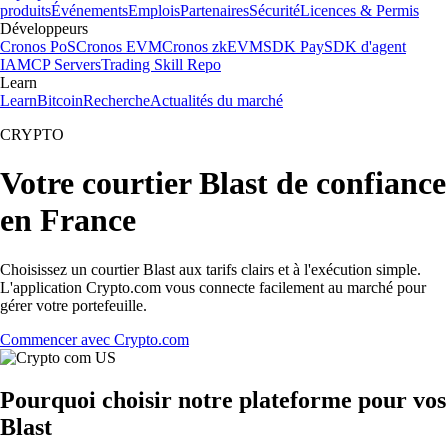
produits
Événements
Emplois
Partenaires
Sécurité
Licences & Permis
Développeurs
Cronos PoS
Cronos EVM
Cronos zkEVM
SDK Pay
SDK d'agent
IA
MCP Servers
Trading Skill Repo
Learn
Learn
Bitcoin
Recherche
Actualités du marché
CRYPTO
Votre courtier Blast de confiance
en France
Choisissez un courtier Blast aux tarifs clairs et à l'exécution simple.
L'application Crypto.com vous connecte facilement au marché pour
gérer votre portefeuille.
Commencer avec Crypto.com
Pourquoi choisir notre plateforme pour vos
Blast