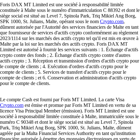
Foris DAX MT Limited est une société à responsabilité limitée
constituée à Malte sous le numéro d'immatriculation C 88392 et dont le
siège social est situé au Level 7, Spinola Park, Triq Mikiel Ang Borg,
SPK 1000, St. Julians, Malte, opérant sous le nom
Crypto.com
,
dûment autorisée par l'Autorité des services financiers de Malte en tant
que fournisseur de services d'actifs crypto conformément au règlement
2023/1114 sur les marchés des actifs crypto tel qu'il est mis en œuvre à
Malte par la loi sur les marchés des actifs crypto. Foris DAX MT
Limited est autorisé à fournir les services suivants : 1. Échange d'actifs
crypto contre des fonds ; 2. Échange d'actifs crypto contre d'autres
actifs crypto ; 3. Réception et transmission d'ordres d'actifs crypto pour
le compte de clients ; 4. Exécution d'ordres d'actifs crypto pour le
compte de clients ; 5. Services de transfert d'actifs crypto pour le
compte de clients ; et 6. Conservation et administration d'actifs crypto
pour le compte de clients.
Le compte Cash est fourni par Foris MT Limited. La carte Visa
Crypto.com
est émise et promue par Foris MT Limited en vertu de sa
licence Visa Principal Member (émission). Foris MT Limited est une
société à responsabilité limitée constituée à Malte, immatriculée sous le
numéro C 90348 et dont le siège social est situé au Level 7, Spinola
Park, Triq Mikiel Ang Borg, SPK 1000, St. Julians, Malte, dûment
agréée par la Malta Financial Services Authority en tant qu'institution
financière autorisée à émettre des monnaies électroniques en vertu de