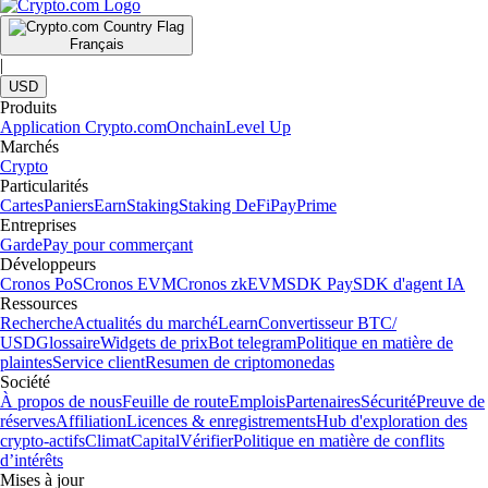
Français
|
USD
Produits
Application Crypto.com
Onchain
Level Up
Marchés
Crypto
Particularités
Cartes
Paniers
Earn
Staking
Staking DeFi
Pay
Prime
Entreprises
Garde
Pay pour commerçant
Développeurs
Cronos PoS
Cronos EVM
Cronos zkEVM
SDK Pay
SDK d'agent IA
Ressources
Recherche
Actualités du marché
Learn
Convertisseur BTC/
USD
Glossaire
Widgets de prix
Bot telegram
Politique en matière de
plaintes
Service client
Resumen de criptomonedas
Société
À propos de nous
Feuille de route
Emplois
Partenaires
Sécurité
Preuve de
réserves
Affiliation
Licences & enregistrements
Hub d'exploration des
crypto-actifs
Climat
Capital
Vérifier
Politique en matière de conflits
d’intérêts
Mises à jour