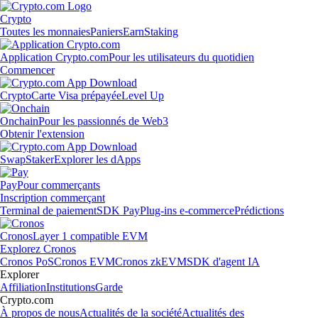
Crypto
Toutes les monnaies
Paniers
Earn
Staking
Application Crypto.com
Pour les utilisateurs du quotidien
Commencer
Crypto
Carte Visa prépayée
Level Up
Onchain
Pour les passionnés de Web3
Obtenir l'extension
Swap
Staker
Explorer les dApps
Pay
Pour commerçants
Inscription commerçant
Terminal de paiement
SDK Pay
Plug-ins e-commerce
Prédictions
Cronos
Layer 1 compatible EVM
Explorez Cronos
Cronos PoS
Cronos EVM
Cronos zkEVM
SDK d'agent IA
Explorer
Affiliation
Institutions
Garde
Crypto.com
À propos de nous
Actualités de la société
Actualités des