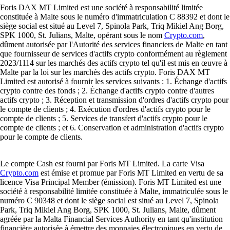
Foris DAX MT Limited est une société à responsabilité limitée
constituée à Malte sous le numéro d'immatriculation C 88392 et dont le
siège social est situé au Level 7, Spinola Park, Triq Mikiel Ang Borg,
SPK 1000, St. Julians, Malte, opérant sous le nom
Crypto.com
,
dûment autorisée par l'Autorité des services financiers de Malte en tant
que fournisseur de services d'actifs crypto conformément au règlement
2023/1114 sur les marchés des actifs crypto tel qu'il est mis en œuvre à
Malte par la loi sur les marchés des actifs crypto. Foris DAX MT
Limited est autorisé à fournir les services suivants : 1. Échange d'actifs
crypto contre des fonds ; 2. Échange d'actifs crypto contre d'autres
actifs crypto ; 3. Réception et transmission d'ordres d'actifs crypto pour
le compte de clients ; 4. Exécution d'ordres d'actifs crypto pour le
compte de clients ; 5. Services de transfert d'actifs crypto pour le
compte de clients ; et 6. Conservation et administration d'actifs crypto
pour le compte de clients.
Le compte Cash est fourni par Foris MT Limited. La carte Visa
Crypto.com
est émise et promue par Foris MT Limited en vertu de sa
licence Visa Principal Member (émission). Foris MT Limited est une
société à responsabilité limitée constituée à Malte, immatriculée sous le
numéro C 90348 et dont le siège social est situé au Level 7, Spinola
Park, Triq Mikiel Ang Borg, SPK 1000, St. Julians, Malte, dûment
agréée par la Malta Financial Services Authority en tant qu'institution
financière autorisée à émettre des monnaies électroniques en vertu de