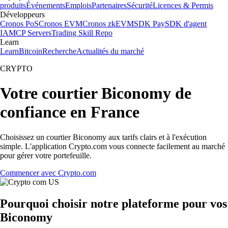
produits
Événements
Emplois
Partenaires
Sécurité
Licences & Permis
Développeurs
Cronos PoS
Cronos EVM
Cronos zkEVM
SDK Pay
SDK d'agent
IA
MCP Servers
Trading Skill Repo
Learn
Learn
Bitcoin
Recherche
Actualités du marché
CRYPTO
Votre courtier Biconomy de
confiance en France
Choisissez un courtier Biconomy aux tarifs clairs et à l'exécution
simple. L'application Crypto.com vous connecte facilement au marché
pour gérer votre portefeuille.
Commencer avec Crypto.com
Pourquoi choisir notre plateforme pour vos
Biconomy