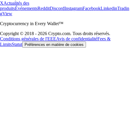
X
Actualités des
produits
Événements
Reddit
Discord
Instagram
Facebook
Linkedin
Tradin
gView
Cryptocurrency in Every Wallet™
Copyright © 2018 - 2026 Crypto.com. Tous droits réservés.
Conditions générales de l'EEE
Avis de confidentialité
Fees &
Limits
Statut
Préférences en matière de cookies