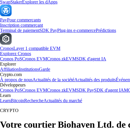
Swap
Staker
Explorer les dApps
Pay
Pour commerçants
Inscription commerçant
Terminal de paiement
SDK Pay
Plug-ins e-commerce
Prédictions
Cronos
Layer 1 compatible EVM
Explorez Cronos
Cronos PoS
Cronos EVM
Cronos zkEVM
SDK d'agent IA
Explorer
Affiliation
Institutions
Garde
Crypto.com
À propos de nous
Actualités de la société
Actualités des produits
Événem
Développeurs
Cronos PoS
Cronos EVM
Cronos zkEVM
SDK Pay
SDK d'agent IA
MC
Learn
Learn
Bitcoin
Recherche
Actualités du marché
CRYPTO
Votre courtier Biohaven Ltd. de