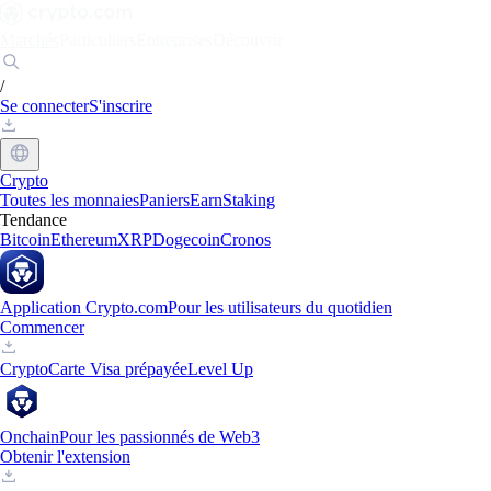
Marchés
Particuliers
Entreprises
Découvrir
/
Se connecter
S'inscrire
Crypto
Toutes les monnaies
Paniers
Earn
Staking
Tendance
Bitcoin
Ethereum
XRP
Dogecoin
Cronos
Application Crypto.com
Pour les utilisateurs du quotidien
Commencer
Crypto
Carte Visa prépayée
Level Up
Onchain
Pour les passionnés de Web3
Obtenir l'extension