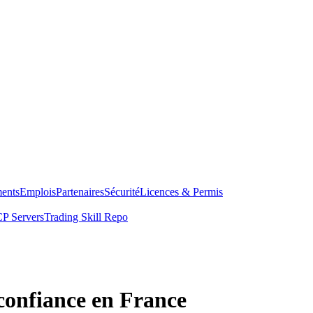
ents
Emplois
Partenaires
Sécurité
Licences & Permis
P Servers
Trading Skill Repo
 confiance en France