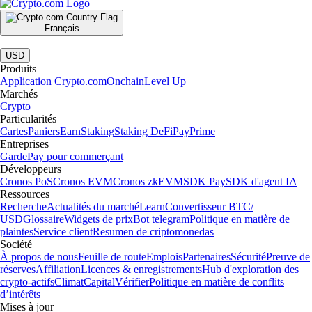
Français
|
USD
Produits
Application Crypto.com
Onchain
Level Up
Marchés
Crypto
Particularités
Cartes
Paniers
Earn
Staking
Staking DeFi
Pay
Prime
Entreprises
Garde
Pay pour commerçant
Développeurs
Cronos PoS
Cronos EVM
Cronos zkEVM
SDK Pay
SDK d'agent IA
Ressources
Recherche
Actualités du marché
Learn
Convertisseur BTC/
USD
Glossaire
Widgets de prix
Bot telegram
Politique en matière de
plaintes
Service client
Resumen de criptomonedas
Société
À propos de nous
Feuille de route
Emplois
Partenaires
Sécurité
Preuve de
réserves
Affiliation
Licences & enregistrements
Hub d'exploration des
crypto-actifs
Climat
Capital
Vérifier
Politique en matière de conflits
d’intérêts
Mises à jour