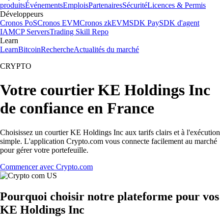
produits
Événements
Emplois
Partenaires
Sécurité
Licences & Permis
Développeurs
Cronos PoS
Cronos EVM
Cronos zkEVM
SDK Pay
SDK d'agent
IA
MCP Servers
Trading Skill Repo
Learn
Learn
Bitcoin
Recherche
Actualités du marché
CRYPTO
Votre courtier KE Holdings Inc
de confiance en France
Choisissez un courtier KE Holdings Inc aux tarifs clairs et à l'exécution
simple. L'application Crypto.com vous connecte facilement au marché
pour gérer votre portefeuille.
Commencer avec Crypto.com
Pourquoi choisir notre plateforme pour vos
KE Holdings Inc