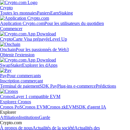
Crypto
Toutes les monnaies
Paniers
Earn
Staking
Application Crypto.com
Pour les utilisateurs du quotidien
Commencer
Crypto
Carte Visa prépayée
Level Up
Onchain
Pour les passionnés de Web3
Obtenir l'extension
Swap
Staker
Explorer les dApps
Pay
Pour commerçants
Inscription commerçant
Terminal de paiement
SDK Pay
Plug-ins e-commerce
Prédictions
Cronos
Layer 1 compatible EVM
Explorez Cronos
Cronos PoS
Cronos EVM
Cronos zkEVM
SDK d'agent IA
Explorer
Affiliation
Institutions
Garde
Crypto.com
À propos de nous
Actualités de la société
Actualités des