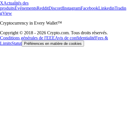
X
Actualités des
produits
Événements
Reddit
Discord
Instagram
Facebook
Linkedin
Tradin
gView
Cryptocurrency in Every Wallet™
Copyright © 2018 - 2026 Crypto.com. Tous droits réservés.
Conditions générales de l'EEE
Avis de confidentialité
Fees &
Limits
Statut
Préférences en matière de cookies