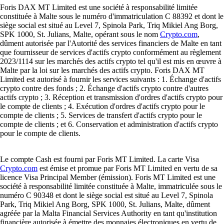
Foris DAX MT Limited est une société à responsabilité limitée
constituée à Malte sous le numéro d'immatriculation C 88392 et dont le
siège social est situé au Level 7, Spinola Park, Triq Mikiel Ang Borg,
SPK 1000, St. Julians, Malte, opérant sous le nom
Crypto.com
,
dûment autorisée par l'Autorité des services financiers de Malte en tant
que fournisseur de services d'actifs crypto conformément au règlement
2023/1114 sur les marchés des actifs crypto tel qu'il est mis en œuvre à
Malte par la loi sur les marchés des actifs crypto. Foris DAX MT
Limited est autorisé à fournir les services suivants : 1. Échange d'actifs
crypto contre des fonds ; 2. Échange d'actifs crypto contre d'autres
actifs crypto ; 3. Réception et transmission d'ordres d'actifs crypto pour
le compte de clients ; 4. Exécution d'ordres d'actifs crypto pour le
compte de clients ; 5. Services de transfert d'actifs crypto pour le
compte de clients ; et 6. Conservation et administration d'actifs crypto
pour le compte de clients.
Le compte Cash est fourni par Foris MT Limited. La carte Visa
Crypto.com
est émise et promue par Foris MT Limited en vertu de sa
licence Visa Principal Member (émission). Foris MT Limited est une
société à responsabilité limitée constituée à Malte, immatriculée sous le
numéro C 90348 et dont le siège social est situé au Level 7, Spinola
Park, Triq Mikiel Ang Borg, SPK 1000, St. Julians, Malte, dûment
agréée par la Malta Financial Services Authority en tant qu'institution
financière autorisée à émettre des monnaies électroniques en vertu de